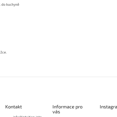
k do kuchyně
ožce.
Kontakt
Informace pro
Instagr
vás