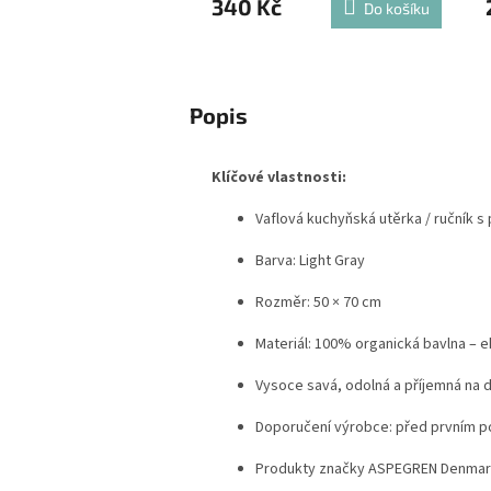
340 Kč
Do košíku
Popis
Klíčové vlastnosti:
Vaflová kuchyňská utěrka / ručník 
Barva: Light Gray
Rozměr: 50 × 70 cm
Materiál: 100% organická bavlna – e
Vysoce savá, odolná a příjemná na 
Doporučení výrobce: před prvním po
Produkty značky ASPEGREN Denmark –