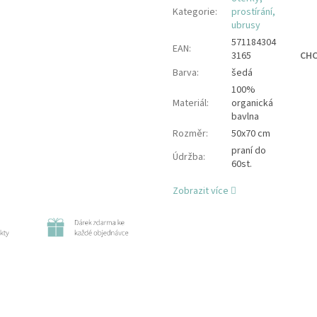
Kategorie
:
prostírání,
ubrusy
571184304
EAN
:
CHC
3165
Barva
:
šedá
100%
Materiál
:
organická
bavlna
Rozměr
:
50x70 cm
praní do
Údržba
:
60st.
Zobrazit více