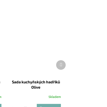
Další
produkt
ů
Sada kuchyňských hadříků
Olive
m
Skladem