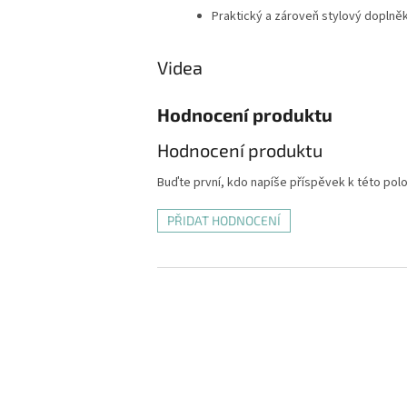
Praktický a zároveň stylový doplně
Videa
Hodnocení produktu
Hodnocení produktu
Buďte první, kdo napíše příspěvek k této pol
PŘIDAT HODNOCENÍ
Z
á
p
a
t
í