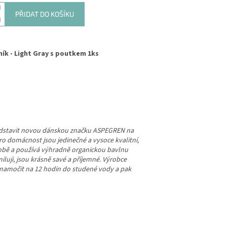
PŘIDAT DO KOŠÍKU
ník - Light Gray s poutkem 1ks
dstavit novou dánskou značku ASPEGREN na
o domácnost jsou jedinečné a vysoce kvalitní,
robě a používá výhradně organickou bavlnu
iluji, jsou krásně savé a příjemné. Výrobce
namočit na 12 hodin do studené vody a pak