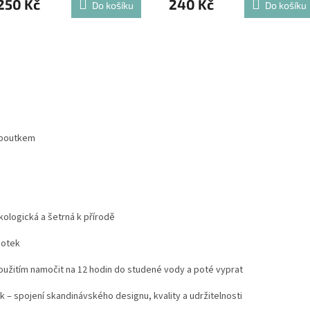
250 Kč
240 Kč
Do košíku
Do košíku
s poutkem
kologická a šetrná k přírodě
dotek
užitím namočit na 12 hodin do studené vody a poté vyprat
 spojení skandinávského designu, kvality a udržitelnosti