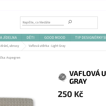
A JÍDELNA
DĚTI
GOOD MOOD
TIP DESIGNÉRKY S
tírání, ubrusy
Vaflová utěrka - Light Gray
čka:
Aspegren
VAFLOVÁ U
GRAY
250 Kč
Měrná