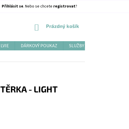
Přihlásit se
. Nebo se chcete
registrovat
?
NÁKUPNÍ
Prázdný košík
KOŠÍK
ILVIE
DÁRKOVÝ POUKAZ
SLUŽBY
BLOG
TĚRKA - LIGHT