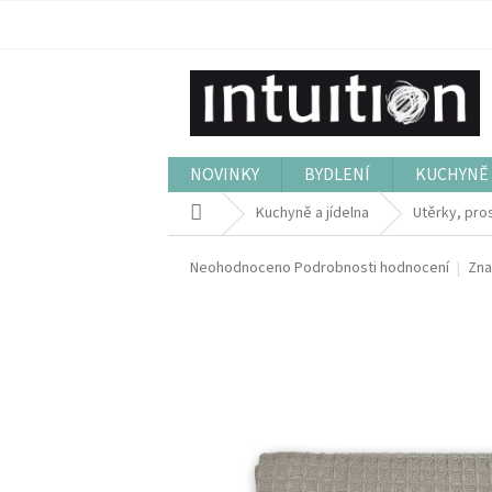
Přejít
na
obsah
NOVINKY
BYDLENÍ
KUCHYNĚ 
Domů
Kuchyně a jídelna
Utěrky, pros
Průměrné
Neohodnoceno
Podrobnosti hodnocení
Zna
hodnocení
produktu
je
0,0
z
5
hvězdiček.