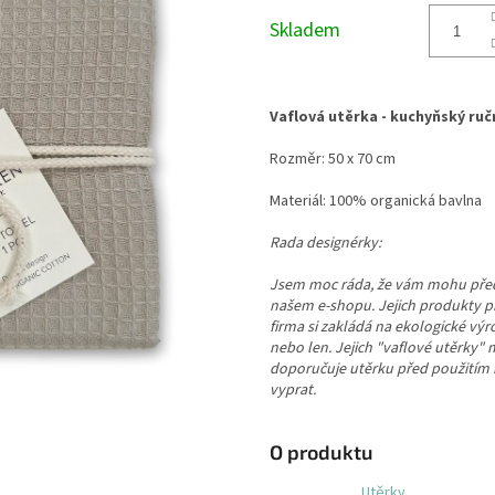
cena:
Skladem
Vaflová utěrka - kuchyňský ruč
Rozměr: 50 x 70 cm
Materiál: 100% organická bavlna
Rada designérky:
Jsem moc ráda, že vám mohu pře
našem e-shopu. Jejich produkty pr
firma si zakládá na ekologické vý
nebo len. Jejich "vaflové utěrky" m
doporučuje utěrku před použitím 
vyprat.
O produktu
Utěrky,