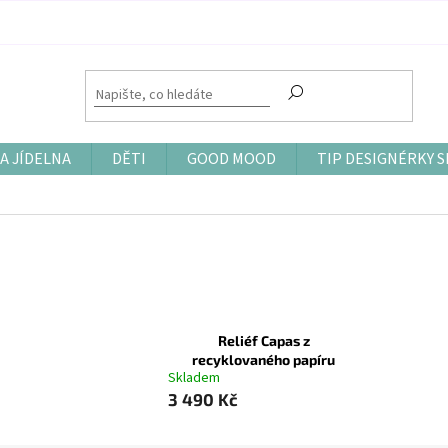
A JÍDELNA
DĚTI
GOOD MOOD
TIP DESIGNÉRKY S
Reliéf Capas z
recyklovaného papíru
Skladem
3 490 Kč