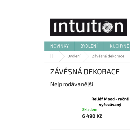
Přejít
na
obsah
NOVINKY
BYDLENÍ
KUCHYNĚ 
Domů
Bydlení
Závěsná dekorace
ZÁVĚSNÁ DEKORACE
Nejprodávanější
Reliéf Mood - ručně
vyřezávaný
Skladem
6 490 Kč