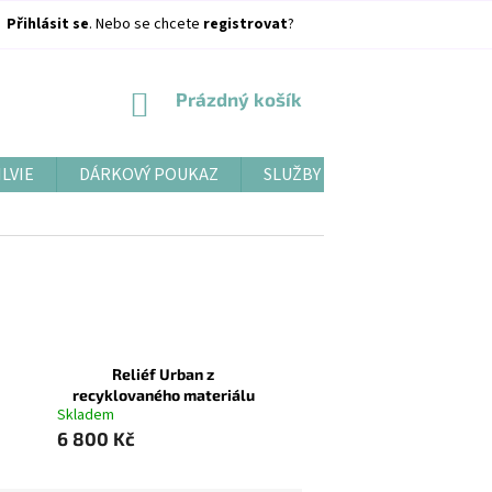
Přihlásit se
. Nebo se chcete
registrovat
?
NÁKUPNÍ
Prázdný košík
KOŠÍK
ILVIE
DÁRKOVÝ POUKAZ
SLUŽBY
BLOG
Reliéf Urban z
recyklovaného materiálu
Skladem
6 800 Kč