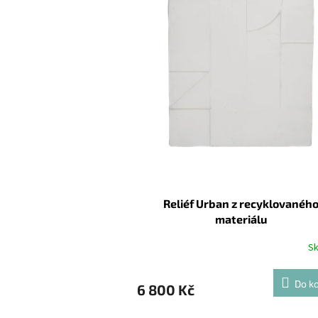
Reliéf Urban z recyklovanéh
materiálu
S
Do ko
6 800 Kč