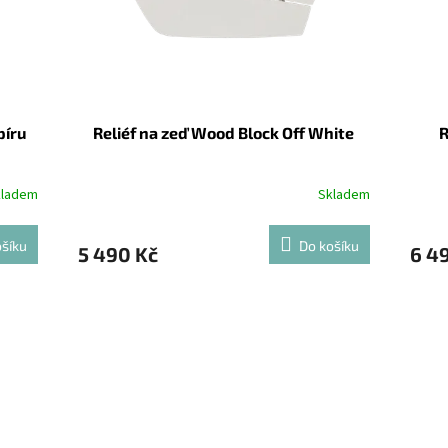
píru
Reliéf na zeď Wood Block Off White
R
kladem
Skladem
šíku
Do košíku
5 490 Kč
6 4