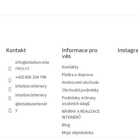
O
v
l
á
d
a
c
í
Kontakt
Informace pro
Instagr
p
vás
r
info
@
intuition-inte
v
Kontakty
riery.cz
k
Platba a doprava
+420 605 204 796
y
Hodnocení obchodu
v
Intuition.interiery
ý
Obchodní podmínky
intuition.interiery
p
Podmínky ochrany
i
osobních údajů
@Intuitioninteriér
s
y
NÁVRHY A REALIZACE
u
INTERIÉRŮ
Blog
Moje objednávka