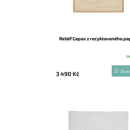
Reliéf Capas z recyklovaného pa
S
Do ko
3 490 Kč