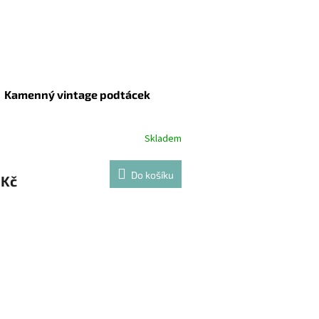
Kamenný vintage podtácek
Skladem
Do košíku
 Kč