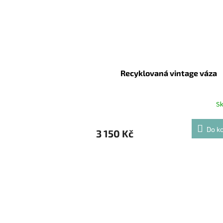
Recyklovaná vintage váza
S
Do ko
3 150 Kč