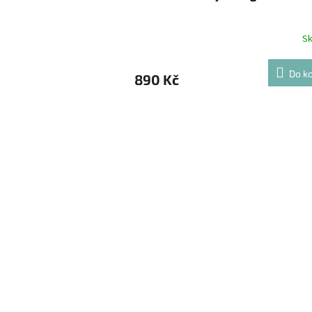
S
Do ko
890 Kč