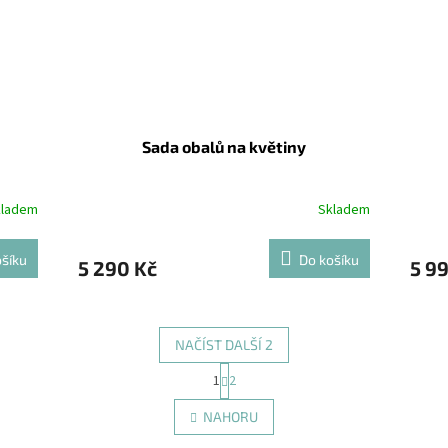
Sada obalů na květiny
kladem
Skladem
šíku
Do košíku
5 290 Kč
5 9
NAČÍST DALŠÍ 2
S
1
2
O
t
r
v
NAHORU
á
l
n
á