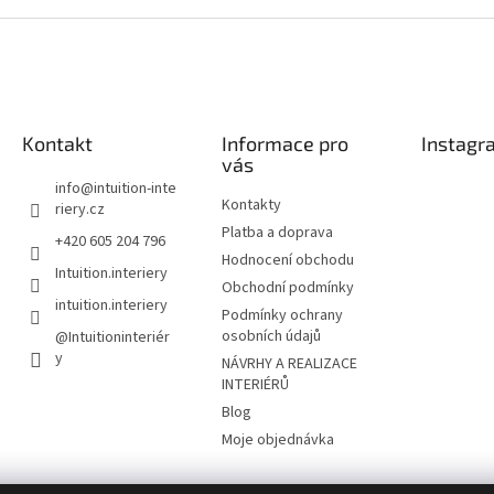
k
d
o
a
v
c
á
í
n
p
í
r
Kontakt
Informace pro
Instagr
v
vás
k
y
info
@
intuition-inte
Kontakty
v
riery.cz
ý
Platba a doprava
+420 605 204 796
p
Hodnocení obchodu
i
Intuition.interiery
Obchodní podmínky
s
intuition.interiery
u
Podmínky ochrany
osobních údajů
@Intuitioninteriér
y
NÁVRHY A REALIZACE
INTERIÉRŮ
Blog
Moje objednávka