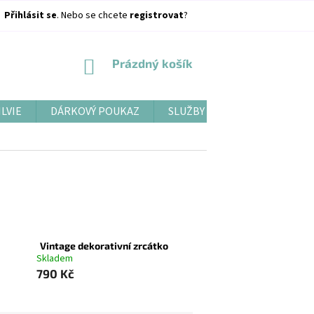
Přihlásit se
. Nebo se chcete
registrovat
?
NÁKUPNÍ
Prázdný košík
KOŠÍK
ILVIE
DÁRKOVÝ POUKAZ
SLUŽBY
BLOG
Vintage dekorativní zrcátko
Skladem
790 Kč