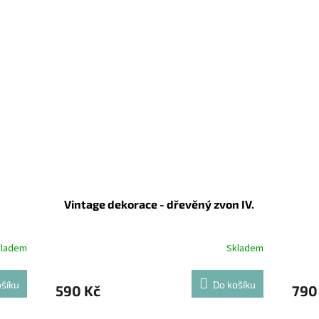
Vintage dekorace - dřevěný zvon IV.
kladem
Skladem
šíku
Do košíku
590 Kč
790