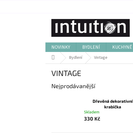
Přejít
na
obsah
NOVINKY
BYDLENÍ
KUCHYNĚ 
Domů
Bydlení
Vintage
VINTAGE
Nejprodávanější
Dřevěná dekorativní
krabička
Skladem
330 Kč