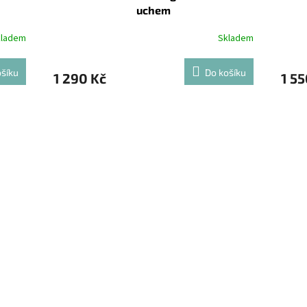
uchem
kladem
Skladem
šíku
Do košíku
1 290 Kč
1 55