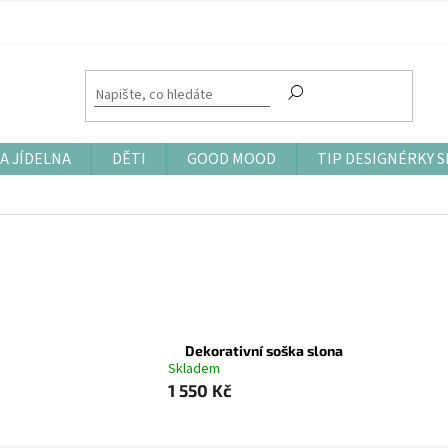
A JÍDELNA
DĚTI
GOOD MOOD
TIP DESIGNÉRKY S
Dekorativní soška slona
Skladem
1 550 Kč