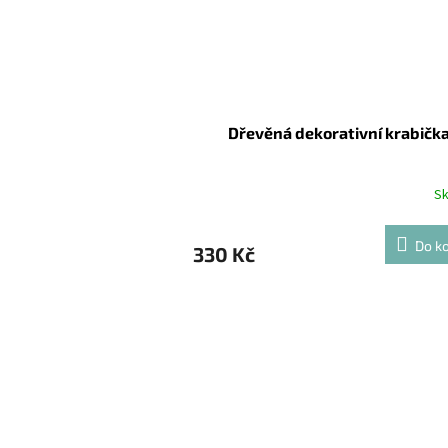
Dřevěná dekorativní krabičk
S
Do ko
330 Kč