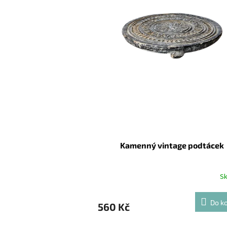
Kamenný vintage podtácek
S
Do ko
560 Kč