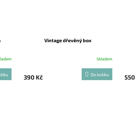
a
Vintage dřevěný box
kladem
Skladem
šíku
Do košíku
390 Kč
550