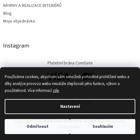
NÁVRHY A REALIZACE INTERIÉRŮ
Blog
Moje objednávka
Instagram
Platební brána ComGate
Používáme cookies, abychom vám umožnili pohodlné prohlížení webu a
díky analýze provozu webu neustále zlepšovali jeho funkce, výkon a
použitelnost.
Více informací
zde
.
Vytvořil Shoptet
Nastavení
Copyright 2026
Intuition-interiery-eshop
. Všechna práva
Odmítnout
Souhlasím
vyhrazena.