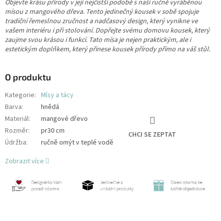
Objevte krásu přírody v její nejčistší podobě s naší ručně vyráběnou
mísou z mangového dřeva. Tento jedinečný kousek v sobě spojuje
tradiční řemeslnou zručnost a nadčasový design, který vynikne ve
vašem interiéru i při stolování. Dopřejte svému domovu kousek, který
zaujme svou krásou i funkcí. Tato mísa je nejen praktickým, ale i
estetickým doplňkem, který přinese kousek přírody přímo na váš stůl.
O produktu
Kategorie
:
Mísy a tácy
Barva
:
hnědá
Materiál
:
mangové dřevo
Rozměr
:
pr30 cm
CHCI SE ZEPTAT
Údržba
:
ručně omýt v teplé vodě
Zobrazit více