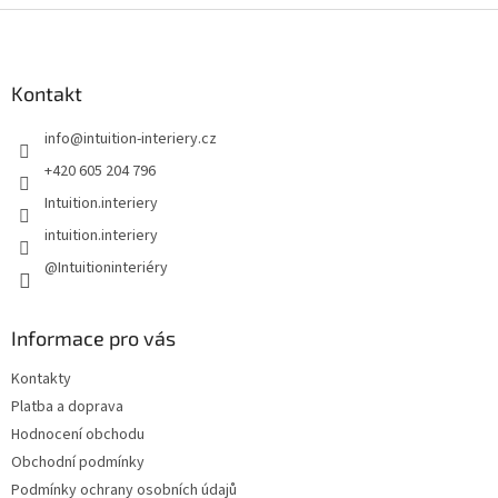
Z
á
p
a
Kontakt
t
info
@
intuition-interiery.cz
í
+420 605 204 796
Intuition.interiery
intuition.interiery
@Intuitioninteriéry
Informace pro vás
Kontakty
Platba a doprava
Hodnocení obchodu
Obchodní podmínky
Podmínky ochrany osobních údajů