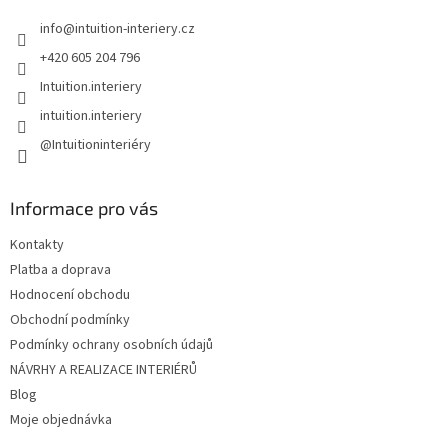
t
info
@
intuition-interiery.cz
í
+420 605 204 796
Intuition.interiery
intuition.interiery
@Intuitioninteriéry
Informace pro vás
Kontakty
Platba a doprava
Hodnocení obchodu
Obchodní podmínky
Podmínky ochrany osobních údajů
NÁVRHY A REALIZACE INTERIÉRŮ
Blog
Moje objednávka