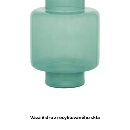
d
u
k
t
ů
Váza Vidro z recyklovaného skla