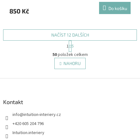
Do košíku
850 Kč
NAČÍST 12 DALŠÍCH
S
1
5
t
O
r
50
položek celkem
v
á
l
NAHORU
n
á
k
d
o
v
Z
a
á
c
á
n
í
p
í
p
a
Kontakt
r
t
v
info
@
intuition-interiery.cz
í
k
y
+420 605 204 796
v
Intuition.interiery
ý