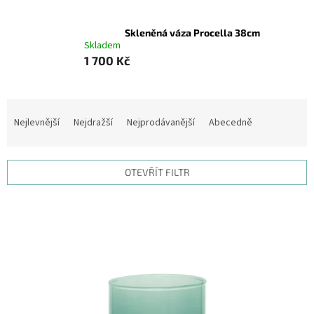
Skleněná váza Procella 38cm
Skladem
1 700 Kč
Ř
a
Nejlevnější
Nejdražší
Nejprodávanější
Abecedně
z
e
n
OTEVŘÍT FILTR
í
p
V
r
ý
o
p
d
i
u
s
k
p
t
r
ů
o