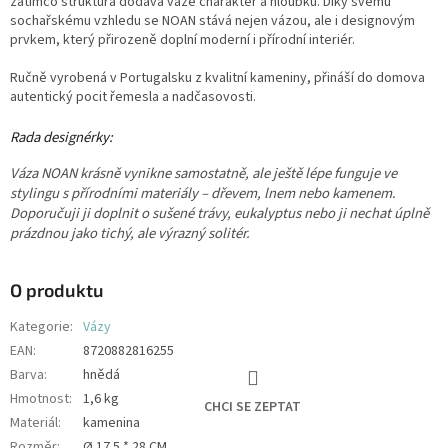
zatímco struktura dodává váze charakter a hloubku. Díky svému
sochařskému vzhledu se NOAN stává nejen vázou, ale i designovým
prvkem, který přirozeně doplní moderní i přírodní interiér.
Ručně vyrobená v Portugalsku z kvalitní kameniny, přináší do domova
autentický pocit řemesla a nadčasovosti.
Rada designérky:
Váza NOAN krásně vynikne samostatně, ale ještě lépe funguje ve
stylingu s přírodními materiály – dřevem, lnem nebo kamenem.
Doporučuji ji doplnit o sušené trávy, eukalyptus nebo ji nechat úplně
prázdnou jako tichý, ale výrazný solitér.
O produktu
Kategorie
:
Vázy
EAN
:
8720882816255
Barva
:
hnědá
Hmotnost
:
1,6 kg
CHCI SE ZEPTAT
Materiál
:
kamenina
Rozměr
:
Ø 17.5 * 28 CM