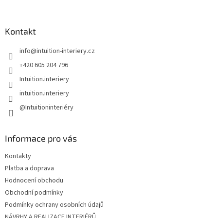
á
p
a
Kontakt
t
info
@
intuition-interiery.cz
í
+420 605 204 796
Intuition.interiery
intuition.interiery
@Intuitioninteriéry
Informace pro vás
Kontakty
Platba a doprava
Hodnocení obchodu
Obchodní podmínky
Podmínky ochrany osobních údajů
NÁVRHY A REALIZACE INTERIÉRŮ