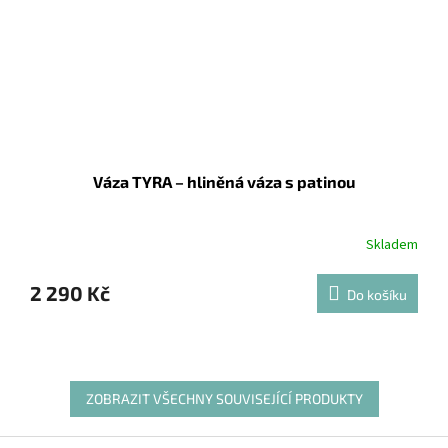
Váza TYRA – hliněná váza s patinou
Skladem
2 290 Kč
Do košíku
ZOBRAZIT VŠECHNY SOUVISEJÍCÍ PRODUKTY
Z