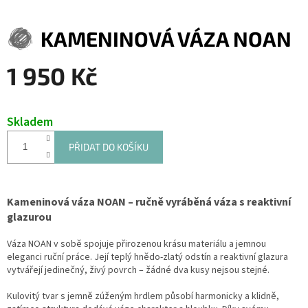
KAMENINOVÁ VÁZA NOAN
1 950 Kč
Měrná
cena:
Skladem
PŘIDAT DO KOŠÍKU
Kameninová váza NOAN – ručně vyráběná váza s reaktivní
glazurou
Váza NOAN v sobě spojuje přirozenou krásu materiálu a jemnou
eleganci ruční práce. Její teplý hnědo-zlatý odstín a reaktivní glazura
vytvářejí jedinečný, živý povrch – žádné dva kusy nejsou stejné.
Kulovitý tvar s jemně zúženým hrdlem působí harmonicky a klidně,