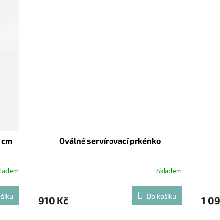
 cm
Oválné servírovací prkénko
kladem
Skladem
šíku
Do košíku
910 Kč
1 0