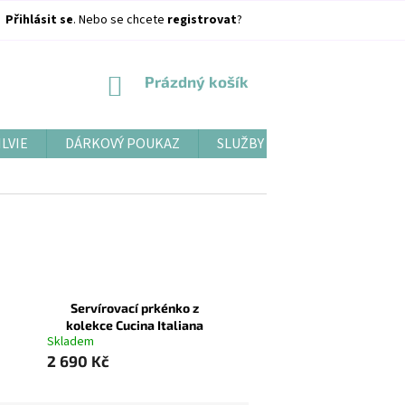
Přihlásit se
. Nebo se chcete
registrovat
?
NÁKUPNÍ
Prázdný košík
KOŠÍK
ILVIE
DÁRKOVÝ POUKAZ
SLUŽBY
BLOG
Servírovací prkénko z
kolekce Cucina Italiana
Skladem
2 690 Kč