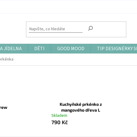
A JÍDELNA
DĚTI
GOOD MOOD
TIP DESIGNÉRKY S
prkénka
Kuchyňské prkénko z
drew
mangového dřeva L
Skladem
790 Kč