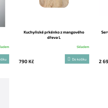
Kuchyňské prkénko z mangového
Ser
dřeva L
kladem
Skladem
šíku
Do košíku
790 Kč
2 6