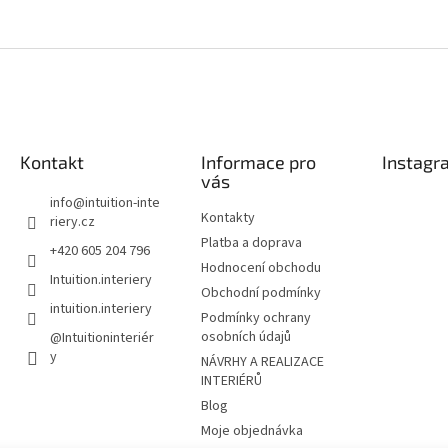
O
v
l
á
d
a
c
í
Kontakt
Informace pro
Instagr
p
vás
r
info
@
intuition-inte
v
Kontakty
riery.cz
k
Platba a doprava
+420 605 204 796
y
Hodnocení obchodu
v
Intuition.interiery
ý
Obchodní podmínky
intuition.interiery
p
Podmínky ochrany
i
osobních údajů
@Intuitioninteriér
s
y
NÁVRHY A REALIZACE
u
INTERIÉRŮ
Blog
Moje objednávka