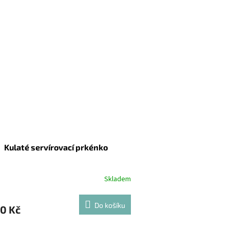
Kulaté servírovací prkénko
Skladem
Do košíku
90 Kč