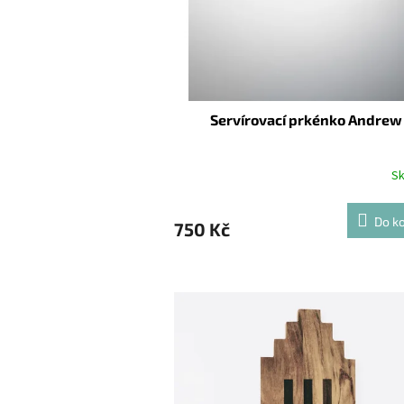
Servírovací prkénko Andrew
S
Do ko
750 Kč