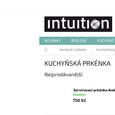
Přejít
na
obsah
NOVINKY
BYDLENÍ
KUCHYNĚ 
Domů
Kuchyně a jídelna
Kuchyňská 
KUCHYŇSKÁ PRKÉNKA
Nejprodávanější
Servírovací prkénko An
Skladem
750 Kč