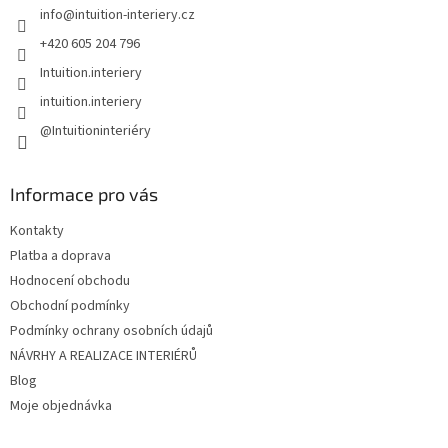
info
@
intuition-interiery.cz
í
+420 605 204 796
Intuition.interiery
intuition.interiery
@Intuitioninteriéry
Informace pro vás
Kontakty
Platba a doprava
Hodnocení obchodu
Obchodní podmínky
Podmínky ochrany osobních údajů
NÁVRHY A REALIZACE INTERIÉRŮ
Blog
Moje objednávka