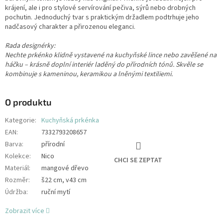
krájení, ale i pro stylové servírování pečiva, sýrů nebo drobných
pochutin. Jednoduchý tvar s praktickým držadlem podtrhuje jeho
nadčasový charakter a přirozenou eleganci.
Rada designérky:
Nechte prkénko klidně vystavené na kuchyňské lince nebo zavěšené na
háčku – krásně doplní interiér laděný do přírodních tónů. Skvěle se
kombinuje s kameninou, keramikou a lněnými textiliemi.
O produktu
Kategorie
:
Kuchyňská prkénka
EAN
:
7332793208657
Barva
:
přírodní
Kolekce
:
Nico
CHCI SE ZEPTAT
Materiál
:
mangové dřevo
Rozměr
:
š22 cm, v43 cm
Údržba
:
ruční mytí
Zobrazit více