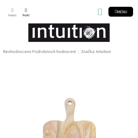
Přejít
na
NÁKUPNÍ
obsah
KOŠÍK
Průměrné
Neohodnoceno
Podrobnosti hodnocení
Značka:
Intuition
hodnocení
produktu
je
0,0
z
5
hvězdiček.