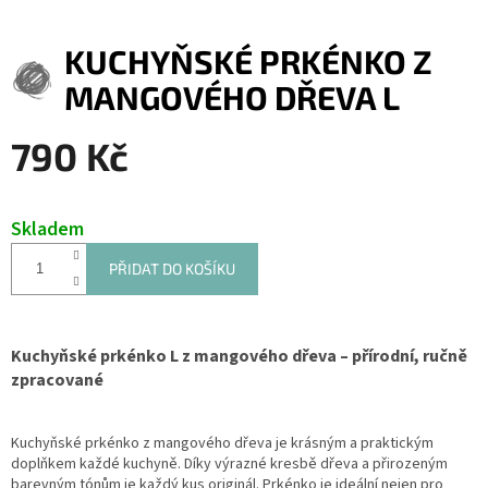
KUCHYŇSKÉ PRKÉNKO Z
MANGOVÉHO DŘEVA L
790 Kč
Měrná
cena:
Skladem
PŘIDAT DO KOŠÍKU
Kuchyňské prkénko L z mangového dřeva – přírodní, ručně
zpracované
Kuchyňské prkénko z mangového dřeva je krásným a praktickým
doplňkem každé kuchyně. Díky výrazné kresbě dřeva a přirozeným
barevným tónům je každý kus originál. Prkénko je ideální nejen pro