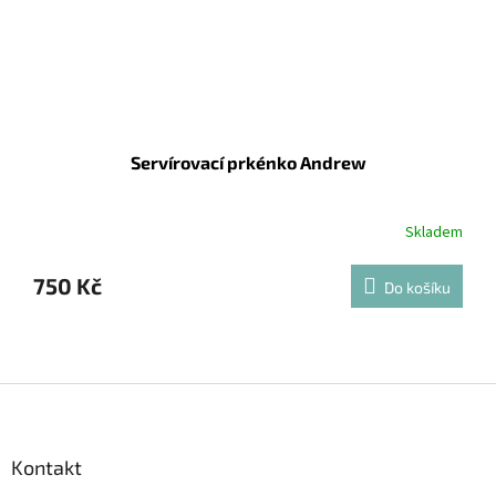
Servírovací prkénko Andrew
Skladem
750 Kč
Do košíku
Z
á
p
a
Kontakt
t