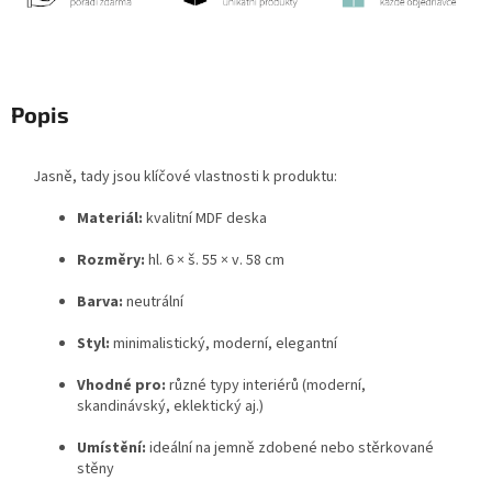
Popis
C
Jasně, tady jsou klíčové vlastnosti k produktu:
h
a
t
Materiál:
kvalitní MDF deska
G
P
Rozměry:
hl. 6 × š. 55 × v. 58 cm
T
ř
e
Barva:
neutrální
k
l
:
Styl:
minimalistický, moderní, elegantní
Vhodné pro:
různé typy interiérů (moderní,
skandinávský, eklektický aj.)
Umístění:
ideální na jemně zdobené nebo stěrkované
stěny