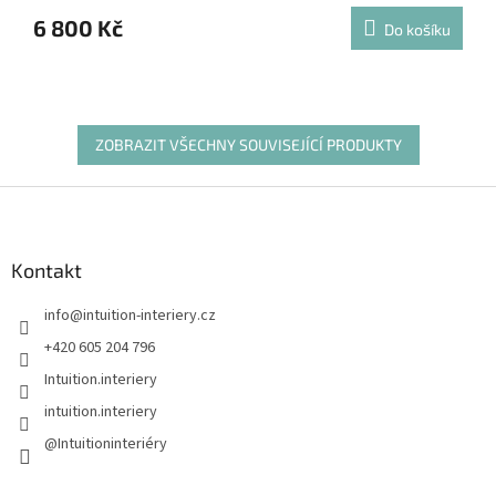
6 800 Kč
Do košíku
ZOBRAZIT VŠECHNY SOUVISEJÍCÍ PRODUKTY
Z
á
p
a
Kontakt
t
info
@
intuition-interiery.cz
í
+420 605 204 796
Intuition.interiery
intuition.interiery
@Intuitioninteriéry