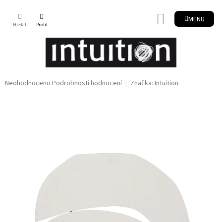
Přejít
na
NÁKUPNÍ
obsah
KOŠÍK
Průměrné
Neohodnoceno
Podrobnosti hodnocení
Značka:
Intuition
hodnocení
produktu
je
0,0
z
5
hvězdiček.