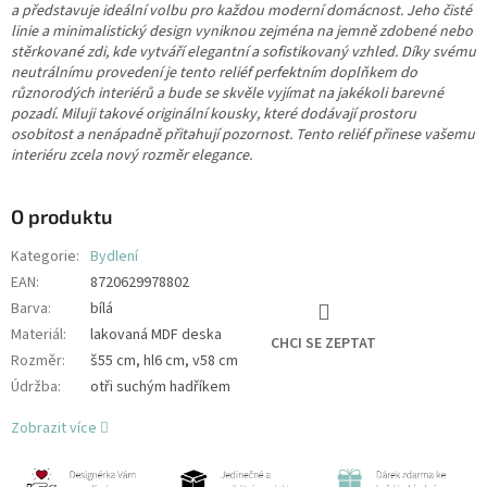
a představuje ideální volbu pro každou moderní domácnost. Jeho čisté
linie a minimalistický design vyniknou zejména na jemně zdobené nebo
stěrkované zdi, kde vytváří elegantní a sofistikovaný vzhled. Díky svému
neutrálnímu provedení je tento reliéf perfektním doplňkem do
různorodých interiérů a bude se skvěle vyjímat na jakékoli barevné
pozadí. Miluji takové originální kousky, které dodávají prostoru
osobitost a nenápadně přitahují pozornost. Tento reliéf přinese vašemu
interiéru zcela nový rozměr elegance.
O produktu
Kategorie
:
Bydlení
EAN
:
8720629978802
Barva
:
bílá
Materiál
:
lakovaná MDF deska
CHCI SE ZEPTAT
Rozměr
:
š55 cm, hl6 cm, v58 cm
Údržba
:
otři suchým hadříkem
Zobrazit více