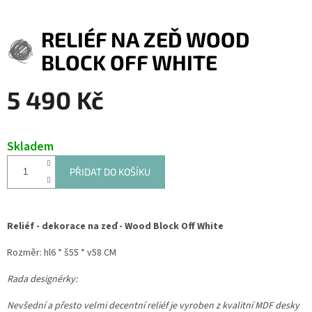
RELIÉF NA ZEĎ WOOD
BLOCK OFF WHITE
5 490 Kč
Měrná
cena:
Skladem
PŘIDAT DO KOŠÍKU
Reliéf - dekorace na zeď - Wood Block Off White
Rozměr: hl
6 * š55 * v58 CM
Rada designérky:
Nevšední a přesto velmi decentní reliéf je vyroben z kvalitní MDF desky