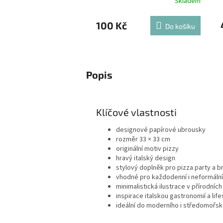
Skladem
100 Kč
Do košíku
Popis
Klíčové vlastnosti
designové papírové ubrousky
rozměr 33 × 33 cm
originální motiv pizzy
hravý italský design
stylový doplněk pro pizza party a b
vhodné pro každodenní i neformální
minimalistická ilustrace v přírodníc
inspirace italskou gastronomií a lif
ideální do moderního i středomořsk