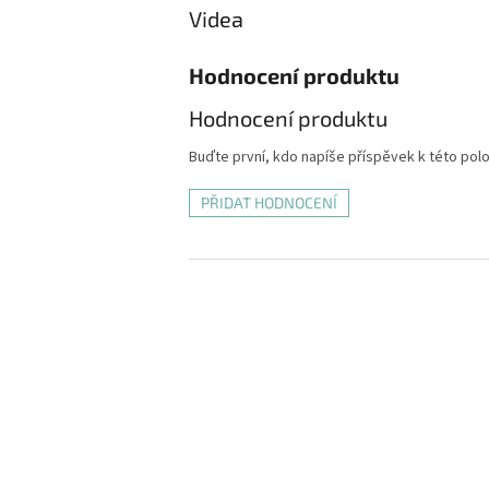
Videa
Hodnocení produktu
Hodnocení produktu
Buďte první, kdo napíše příspěvek k této pol
PŘIDAT HODNOCENÍ
Z
á
p
a
t
í