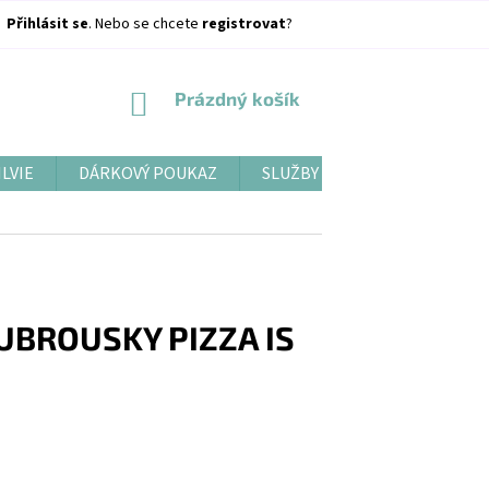
Přihlásit se
. Nebo se chcete
registrovat
?
NÁKUPNÍ
Prázdný košík
KOŠÍK
ILVIE
DÁRKOVÝ POUKAZ
SLUŽBY
BLOG
UBROUSKY PIZZA IS