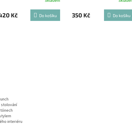
Skladem
Sklade
420 Kč
350 Kč
Do košíku
Do košíku
runch
 stolování
h tónech
estylem
ého interiéru