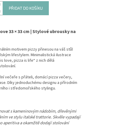
PŘIDAT DO KOŠÍKU
ove 33 × 33 cm | Stylové ubrousky na
nálním motivem pizzy přinesou na váš stůl
ským lifestylem. Minimalistická ilustrace
love, pizza is life“ z nich dělá
tolování.
lní večeře s přáteli, domácí pizza večery,
rase. Díky jednoduchému designu a přírodním
ího i středomořského stylingu.
inovat s kameninovým nádobím, dřevěnými
m ve stylu italské trattorie. Skvěle vypadají
bo aperitiva a okamžitě dodají stolování