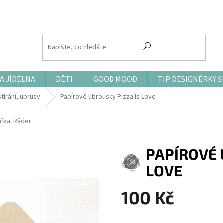
A JÍDELNA
DĚTI
GOOD MOOD
TIP DESIGNÉRKY S
tírání, ubrusy
Papírové ubrousky Pizza Is Love
čka:
Räder
PAPÍROVÉ 
LOVE
100 Kč
Měrná