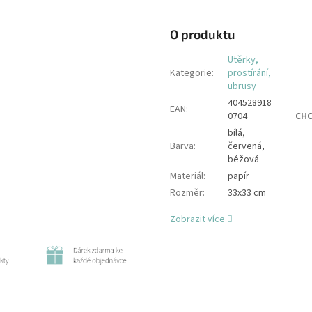
O produktu
Utěrky,
Kategorie
:
prostírání,
ubrusy
404528918
EAN
:
CHC
0704
bílá,
Barva
:
červená,
béžová
Materiál
:
papír
Rozměr
:
33x33 cm
Zobrazit více