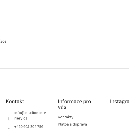
ožce.
Kontakt
Informace pro
Instagr
vás
info
@
intuition-inte
Kontakty
riery.cz
Platba a doprava
+420 605 204 796