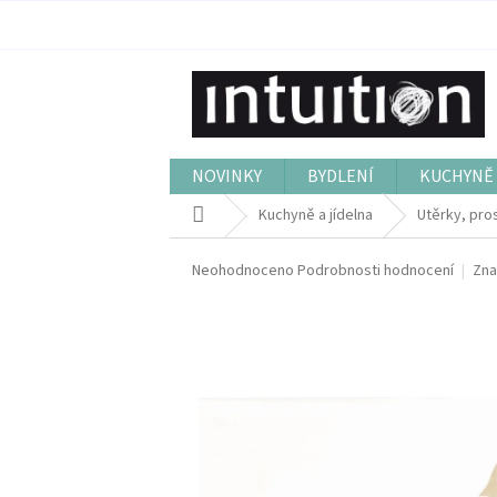
Přejít
na
obsah
NOVINKY
BYDLENÍ
KUCHYNĚ 
Domů
Kuchyně a jídelna
Utěrky, pros
Průměrné
Neohodnoceno
Podrobnosti hodnocení
Zna
hodnocení
produktu
je
0,0
z
5
hvězdiček.