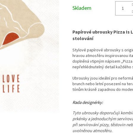
cena:
Skladem
Papírové ubrousky Pizza Is L
stolování
Stylové papírové ubrousky s origi
hravou atmosféru inspirovanou ital
doplněná vtipným nápisem „Pizza is 
nepřehlédnutelný detail každého s
Ubrousky jsou ideální pro neformá
brunch nebo letní posezení na te
tónům krásně zapadnou do modern
Rada designérky:
Tyto ubrousky doporučuji komb
prkénky a jednoduchým servírování
při servírování pizzy, těstovin ne
uvolněnou atmosféru.