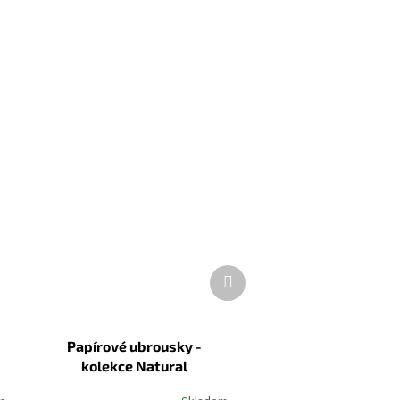
Další
produkt
Papírové ubrousky -
kolekce Natural