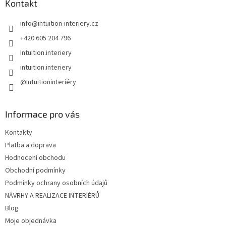
a
Kontakt
t
info
@
intuition-interiery.cz
í
+420 605 204 796
Intuition.interiery
intuition.interiery
@Intuitioninteriéry
Informace pro vás
Kontakty
Platba a doprava
Hodnocení obchodu
Obchodní podmínky
Podmínky ochrany osobních údajů
NÁVRHY A REALIZACE INTERIÉRŮ
Blog
Moje objednávka