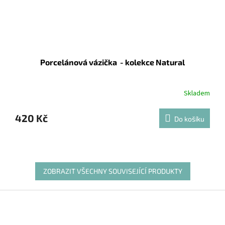
Porcelánová vázička - kolekce Natural
Skladem
420 Kč
Do košíku
ZOBRAZIT VŠECHNY SOUVISEJÍCÍ PRODUKTY
Z
á
p