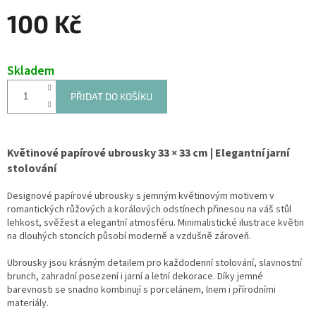
100 Kč
Měrná
cena:
Skladem
PŘIDAT DO KOŠÍKU
Květinové papírové ubrousky 33 × 33 cm | Elegantní jarní
stolování
Designové papírové ubrousky s jemným květinovým motivem v
romantických růžových a korálových odstínech přinesou na váš stůl
lehkost, svěžest a elegantní atmosféru. Minimalistické ilustrace květin
na dlouhých stoncích působí moderně a vzdušně zároveň.
Ubrousky jsou krásným detailem pro každodenní stolování, slavnostní
brunch, zahradní posezení i jarní a letní dekorace. Díky jemné
barevnosti se snadno kombinují s porcelánem, lnem i přírodními
materiály.