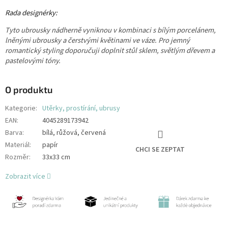
Rada designérky:
Tyto ubrousky nádherně vyniknou v kombinaci s bílým porcelánem,
lněnými ubrousky a čerstvými květinami ve váze. Pro jemný
romantický styling doporučuji doplnit stůl sklem, světlým dřevem a
pastelovými tóny.
O produktu
Kategorie
:
Utěrky, prostírání, ubrusy
EAN
:
4045289173942
Barva
:
bílá, růžová, červená
Materiál
:
papír
CHCI SE ZEPTAT
Rozměr
:
33x33 cm
Zobrazit více