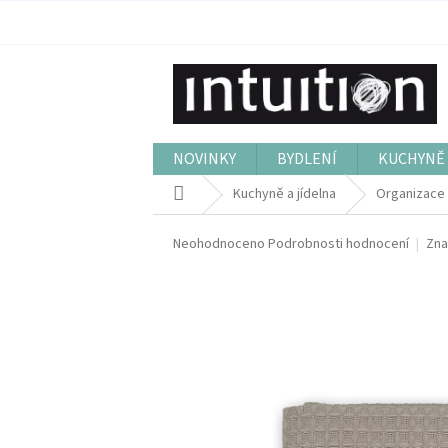
Přejít
na
obsah
NOVINKY
BYDLENÍ
KUCHYNĚ 
Domů
Kuchyně a jídelna
Organizace 
Průměrné
Neohodnoceno
Podrobnosti hodnocení
Zna
hodnocení
produktu
je
0,0
z
5
hvězdiček.