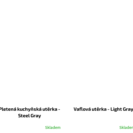
Pletená kuchyňská utěrka -
Vaflová utěrka - Light Gra
Steel Gray
Skladem
Sklade