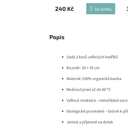
240 Kč
Do košíku
Popis
Sada 2 kusů vaflových hadříků
Rozměr: 30 × 35 cm
Materiál: 100% organická bavlna
Možnost praní až do 60 °C
Vaflová struktura – mimořádná savo
Ekologické provedení – šetrné k př
Jemné a příjemné na dotek