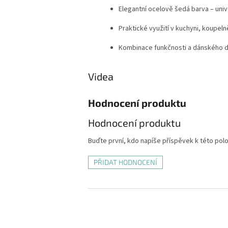
Elegantní ocelově šedá barva – univ
Praktické využití v kuchyni, koupeln
Kombinace funkčnosti a dánského 
Videa
Hodnocení produktu
Hodnocení produktu
Buďte první, kdo napíše příspěvek k této pol
PŘIDAT HODNOCENÍ
Z
á
p
a