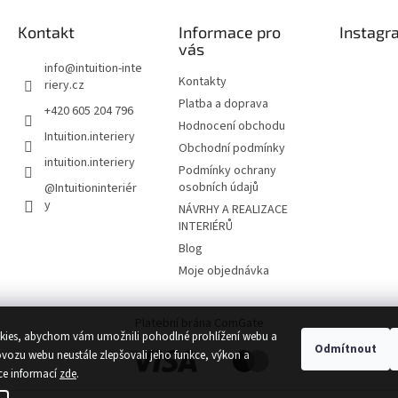
Kontakt
Informace pro
Instagr
vás
info
@
intuition-inte
Kontakty
riery.cz
Platba a doprava
+420 605 204 796
Hodnocení obchodu
Intuition.interiery
Obchodní podmínky
intuition.interiery
Podmínky ochrany
osobních údajů
@Intuitioninteriér
y
NÁVRHY A REALIZACE
INTERIÉRŮ
Blog
Moje objednávka
Platební brána ComGate
ies, abychom vám umožnili pohodlné prohlížení webu a
Odmítnout
ovozu webu neustále zlepšovali jeho funkce, výkon a
ce informací
zde
.