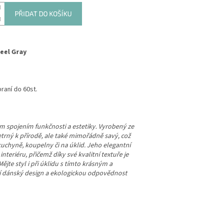
PŘIDAT DO KOŠÍKU
teel Gray
raní do 60st.
m spojením funkčnosti a estetiky. Vyrobený ze
etrný k přírodě, ale také mimořádně savý, což
uchyně, koupelny či na úklid. Jeho elegantní
nteriéru, přičemž díky své kvalitní textuře je
ějte styl i při úklidu s tímto krásným a
í dánský design a ekologickou odpovědnost