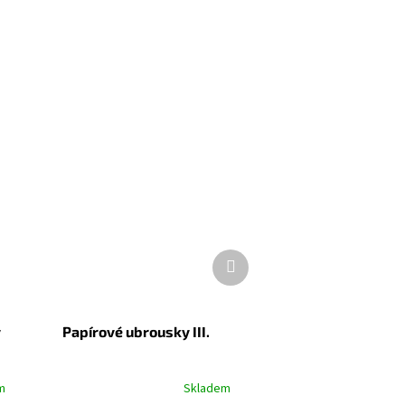
Další
produkt
y
Papírové ubrousky III.
m
Skladem
Průměrné