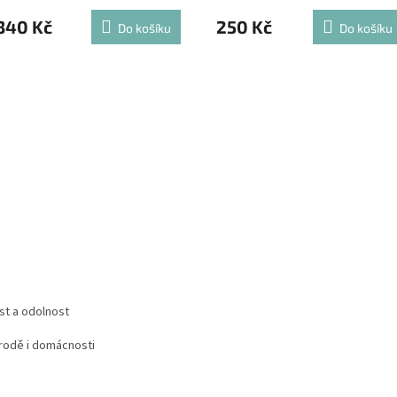
340 Kč
250 Kč
Do košíku
Do košíku
st a odolnost
írodě i domácnosti