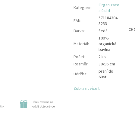
Organizace
Kategorie
:
a úklid
571184304
EAN
:
3233
CHC
Barva
:
šedá
100%
Materiál
:
organická
bavlna
Počet
:
2 ks
Rozměr
:
30x35 cm
praní do
Údržba
:
60st.
Zobrazit více