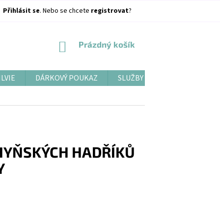
Přihlásit se
. Nebo se chcete
registrovat
?
NÁKUPNÍ
Prázdný košík
KOŠÍK
ILVIE
DÁRKOVÝ POUKAZ
SLUŽBY
BLOG
HYŇSKÝCH HADŘÍKŮ
Y