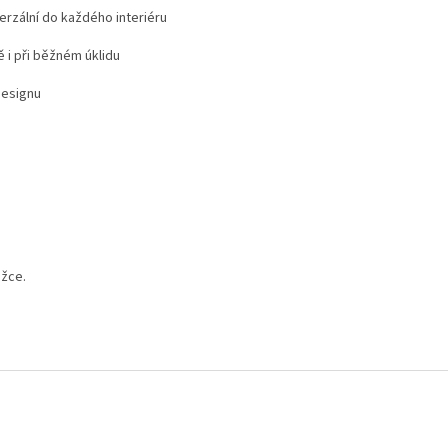
erzální do každého interiéru
ě i při běžném úklidu
designu
ožce.