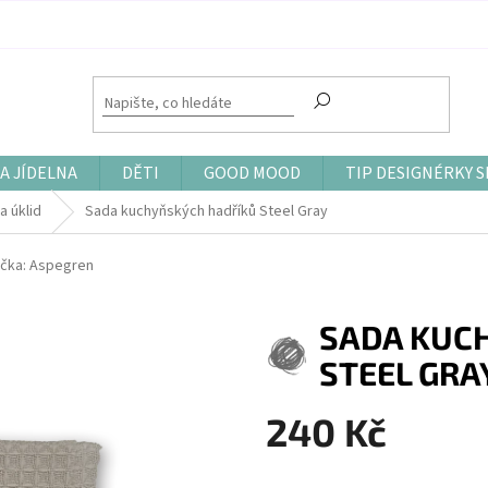
A JÍDELNA
DĚTI
GOOD MOOD
TIP DESIGNÉRKY S
a úklid
Sada kuchyňských hadříků Steel Gray
čka:
Aspegren
SADA KUC
STEEL GRA
240 Kč
Měrná