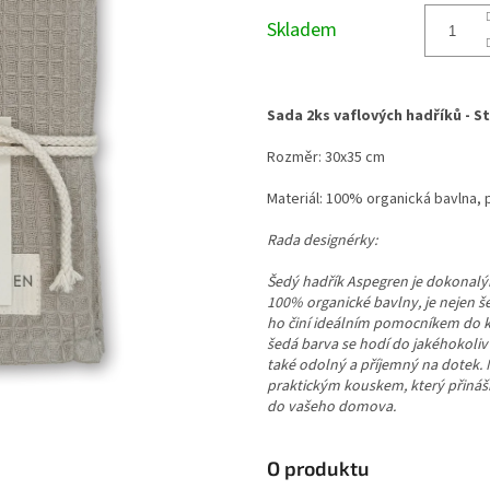
cena:
Skladem
Sada 2ks vaflových hadříků - S
Rozměr: 30x35 cm
Materiál: 100% organická bavlna, p
Rada designérky:
Šedý hadřík Aspegren je dokonalý
100% organické bavlny, je nejen š
ho činí ideálním pomocníkem do k
šedá barva se hodí do jakéhokoliv i
také odolný a příjemný na dotek. M
praktickým kouskem, který přináš
do vašeho domova.
O produktu