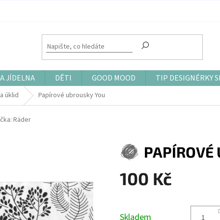
A JÍDELNA
DĚTI
GOOD MOOD
TIP DESIGNÉRKY S
a úklid
Papírové ubrousky You
čka:
Räder
PAPÍROVÉ
100 Kč
Měrná
cena:
Skladem