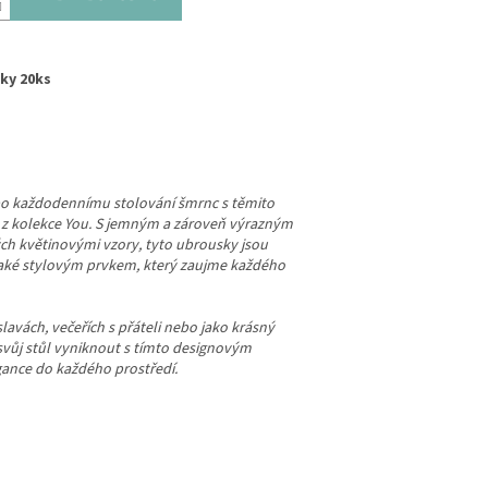
ky 20ks
ebo každodennímu stolování šmrnc s těmito
 z kolekce You. S jemným a zároveň výrazným
h květinovými vzory, tyto ubrousky jsou
také stylovým prvkem, který zaujme každého
lavách, večeřích s přáteli nebo jako krásný
svůj stůl vyniknout s tímto designovým
ance do každého prostředí.