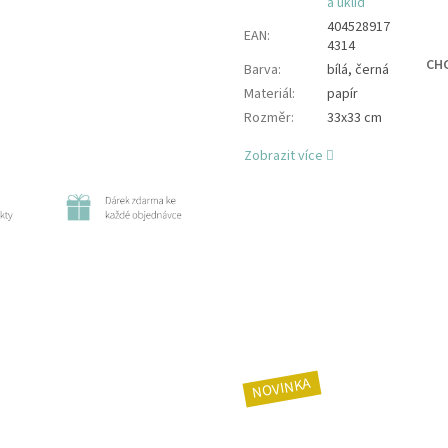
a úklid
404528917
EAN
:
4314
CHC
Barva
:
bílá, černá
Materiál
:
papír
Rozměr
:
33x33 cm
Zobrazit více
NOVINKA