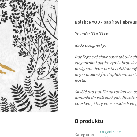
Kolekce YOU - papírové ubrous
Rozměr: 33 x 33 cm
Rada designérky:
Dopřejte své slavnostní tabuli n
elegantními papírovými ubrousky
designem dvou postav obklopenýc
nejen praktickým doplňkem, ale 
hosta.
Skvělé pro použití na rodinných os
doplněk do vaší kuchyně. Nechte 
kouskem, který vnese nádech eleg
O produktu
Organizace
Kategorie
: