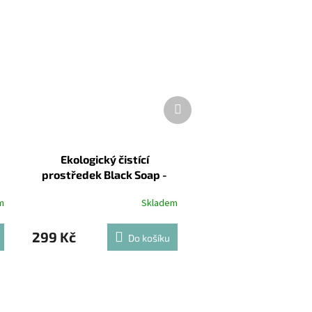
Další
produkt
Ekologický čistící
prostředek Black Soap -
500ml
m
Skladem
299 Kč
Do košíku