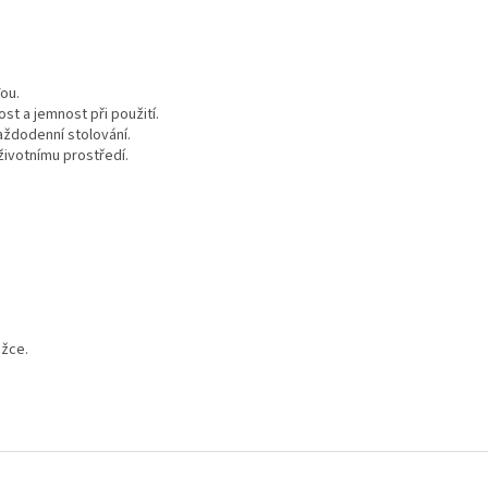
ou.
ost a jemnost při použití.
 každodenní stolování.
životnímu prostředí.
ožce.