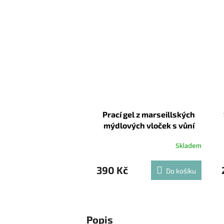
Prací gel z marseillských
mýdlových vloček s vůní
olivových listů 1 l
Skladem
390 Kč
Do košíku
Popis