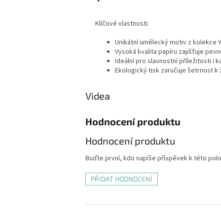
Klíčové vlastnosti:
Unikátní umělecký motiv z kolekce Y
Vysoká kvalita papíru zajišťuje pevn
Ideální pro slavnostní příležitosti i
Ekologický tisk zaručuje šetrnost k 
Videa
Hodnocení produktu
Hodnocení produktu
Buďte první, kdo napíše příspěvek k této pol
PŘIDAT HODNOCENÍ
Z
á