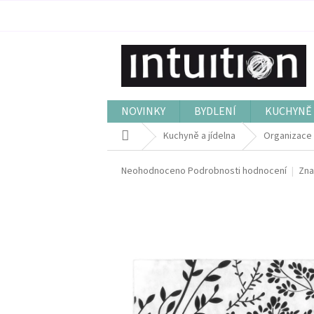
Přejít
na
obsah
NOVINKY
BYDLENÍ
KUCHYNĚ 
Domů
Kuchyně a jídelna
Organizace 
Průměrné
Neohodnoceno
Podrobnosti hodnocení
Zna
hodnocení
produktu
je
0,0
z
5
hvězdiček.