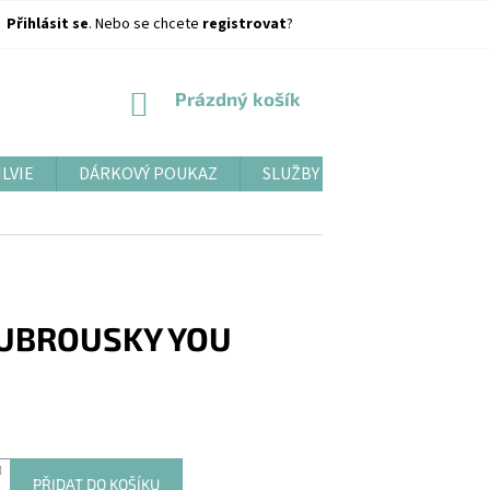
Přihlásit se
. Nebo se chcete
registrovat
?
NÁKUPNÍ
Prázdný košík
KOŠÍK
ILVIE
DÁRKOVÝ POUKAZ
SLUŽBY
BLOG
 UBROUSKY YOU
PŘIDAT DO KOŠÍKU