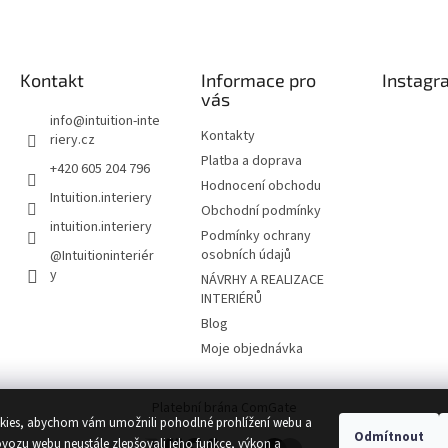
Kontakt
Informace pro
Instagr
vás
info
@
intuition-inte
Kontakty
riery.cz
Platba a doprava
+420 605 204 796
Hodnocení obchodu
Intuition.interiery
Obchodní podmínky
intuition.interiery
Podmínky ochrany
osobních údajů
@Intuitioninteriér
y
NÁVRHY A REALIZACE
INTERIÉRŮ
Blog
Moje objednávka
Platební brána ComGate
ies, abychom vám umožnili pohodlné prohlížení webu a
Odmítnout
ovozu webu neustále zlepšovali jeho funkce, výkon a