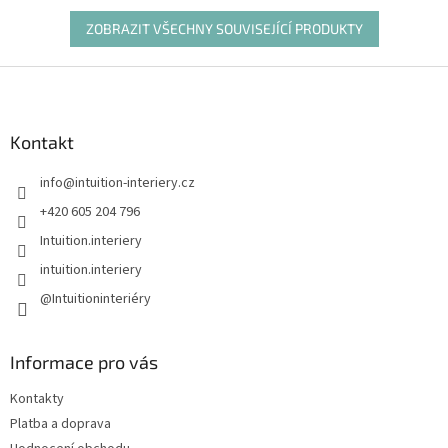
ZOBRAZIT VŠECHNY SOUVISEJÍCÍ PRODUKTY
Z
á
p
a
Kontakt
t
info
@
intuition-interiery.cz
í
+420 605 204 796
Intuition.interiery
intuition.interiery
@Intuitioninteriéry
Informace pro vás
Kontakty
Platba a doprava