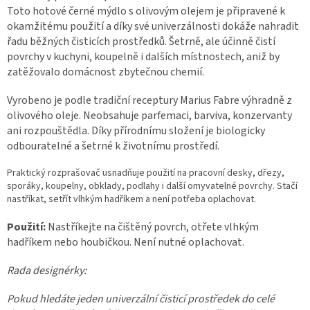
Toto hotové černé mýdlo s olivovým olejem je připravené k
okamžitému použití a díky své univerzálnosti dokáže nahradit
řadu běžných čisticích prostředků. Šetrně, ale účinně čistí
povrchy v kuchyni, koupelně i dalších místnostech, aniž by
zatěžovalo domácnost zbytečnou chemií.
Vyrobeno je podle tradiční receptury Marius Fabre výhradně z
olivového oleje. Neobsahuje parfemaci, barviva, konzervanty
ani rozpouštědla. Díky přírodnímu složení je biologicky
odbouratelné a šetrné k životnímu prostředí.
Praktický rozprašovač usnadňuje použití na pracovní desky, dřezy,
sporáky, koupelny, obklady, podlahy i další omyvatelné povrchy. Stačí
nastříkat, setřít vlhkým hadříkem a není potřeba oplachovat.
Použití:
Nastříkejte na čištěný povrch, otřete vlhkým
hadříkem nebo houbičkou. Není nutné oplachovat.
Rada designérky:
Pokud hledáte jeden univerzální čisticí prostředek do celé