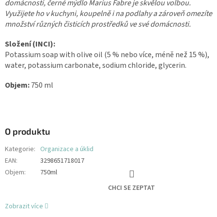
domácnosti, černé mýdlo Marius Fabre je skvělou volbou.
Využijete ho v kuchyni, koupelně i na podlahy a zároveň omezíte
množství různých čisticích prostředků ve své domácnosti.
Složení (INCI):
Potassium soap with olive oil (5 % nebo více, méně než 15 %),
water, potassium carbonate, sodium chloride, glycerin.
Objem:
750 ml
O produktu
Kategorie
:
Organizace a úklid
EAN
:
3298651718017
Objem
:
750ml
CHCI SE ZEPTAT
Zobrazit více