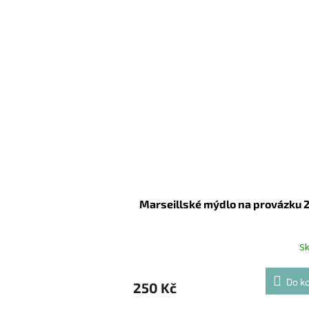
Marseillské mýdlo na provázku 
S
Do ko
250 Kč