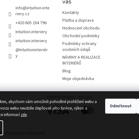
vás
k
y
info
@
intuition-inte
Kontakty
v
riery.cz
ý
Platba a doprava
+420 605 204 796
p
Hodnocení obchodu
i
Intuition.interiery
Obchodní podmínky
s
intuition.interiery
u
Podmínky ochrany
osobních údajů
@Intuitioninteriér
y
NÁVRHY A REALIZACE
INTERIÉRŮ
Blog
Moje objednávka
Platební brána ComGate
ies, abychom vám umožnili pohodlné prohlížení webu a
Odmítnout
ovozu webu neustále zlepšovali jeho funkce, výkon a
ce informací
zde
.
Všechna práva vyhrazena.