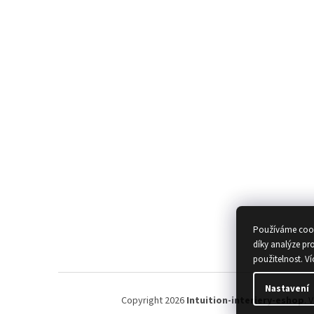
Používáme cook
díky analýze pr
použitelnost.
Ví
Nastavení
Copyright 2026
Intuition-interiery-eshop
. 