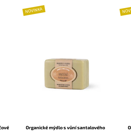
NOVINKA
NOV
čové
Organické mýdlo s vůní santalového
O