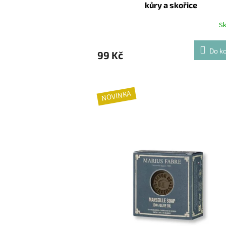
kůry a skořice
S
Do ko
99 Kč
NOVINKA