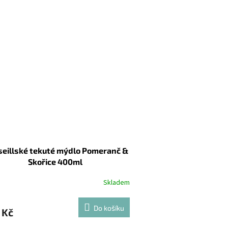
eillské tekuté mýdlo Pomeranč &
Skořice 400ml
Skladem
Do košíku
 Kč