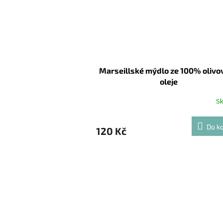
Marseillské mýdlo ze 100% olivo
oleje
S
Do ko
120 Kč