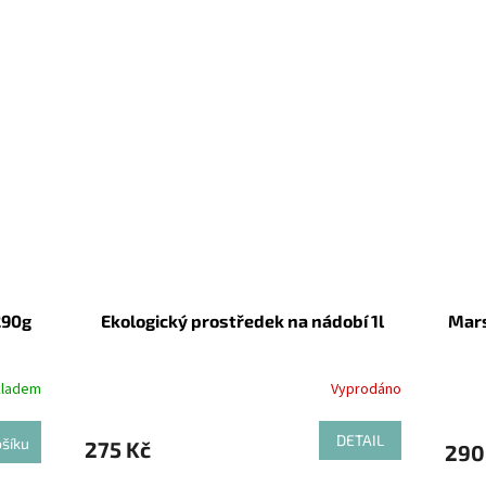
290g
Ekologický prostředek na nádobí 1l
Mars
kladem
Vyprodáno
DETAIL
šíku
275 Kč
290