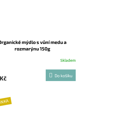
Organické mýdlo s vůní medu a
rozmarýnu 150g
Skladem
Do košíku
 Kč
INKA