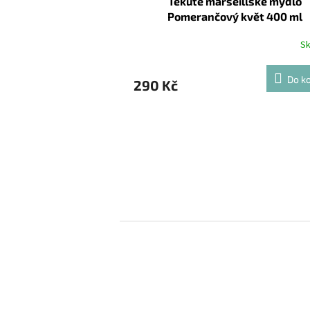
Tekuté marseillské mýdlo
Pomerančový květ 400 ml
S
Do ko
290 Kč
Z
á
p
a
t
í