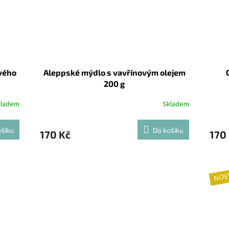
vého
Aleppské mýdlo s vavřínovým olejem
200 g
kladem
Skladem
šíku
Do košíku
170 Kč
170
NOV