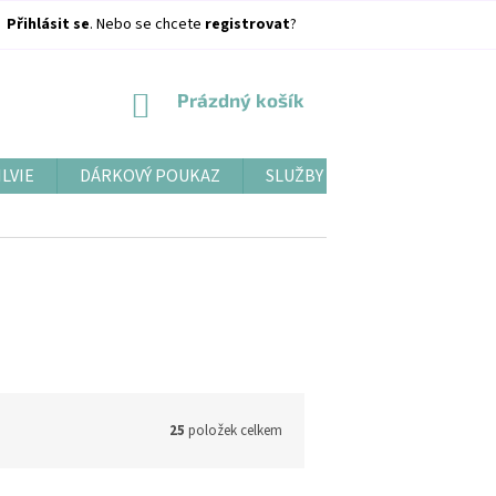
Přihlásit se
. Nebo se chcete
registrovat
?
NÁKUPNÍ
Prázdný košík
KOŠÍK
ILVIE
DÁRKOVÝ POUKAZ
SLUŽBY
BLOG
25
položek celkem