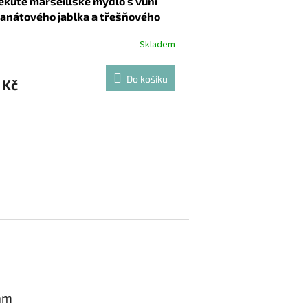
ekuté marseillské mýdlo s vůní
ranátového jablka a třešňového
květu 400ml
Skladem
Do košíku
 Kč
am