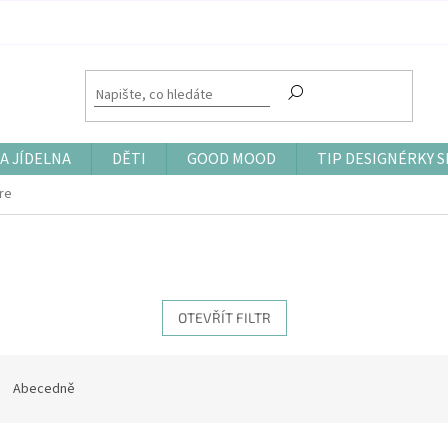
A JÍDELNA
DĚTI
GOOD MOOD
TIP DESIGNÉRKY S
re
OTEVŘÍT FILTR
Abecedně