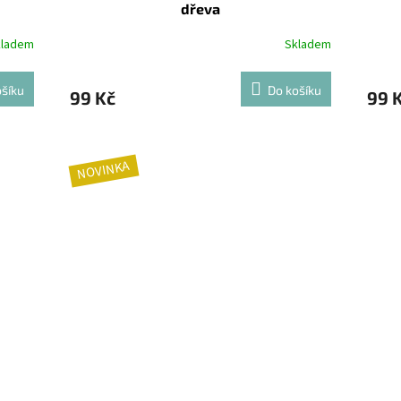
dřeva
kladem
Skladem
šíku
Do košíku
99 Kč
99 
NOVINKA