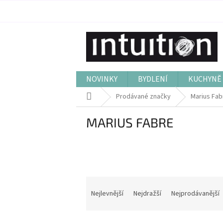
Přejít
na
obsah
NOVINKY
BYDLENÍ
KUCHYNĚ 
Domů
Prodávané značky
Marius Fab
MARIUS FABRE
Ř
a
Nejlevnější
Nejdražší
Nejprodávanější
z
e