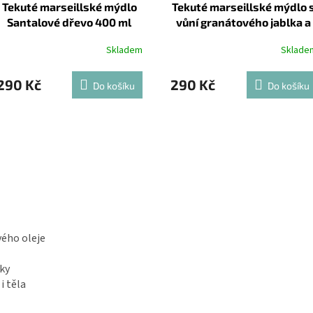
Tekuté marseillské mýdlo
Tekuté marseillské mýdlo 
Santalové dřevo 400 ml
vůní granátového jablka a
třešňového květu 400ml
Skladem
Sklade
290 Kč
290 Kč
Do košíku
Do košíku
vého oleje
ky
i těla