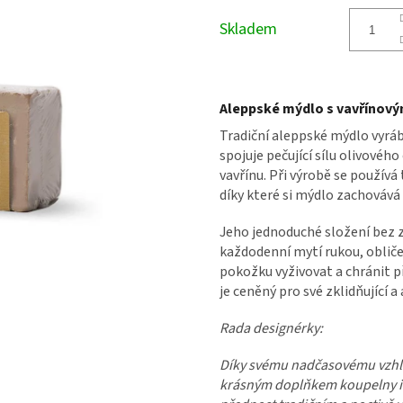
cena:
Skladem
Aleppské mýdlo s vavřínový
Tradiční aleppské mýdlo vyráb
spojuje pečující sílu olivového 
vavřínu. Při výrobě se používá
díky které si mýdlo zachovává
Jeho jednoduché složení bez 
každodenní mytí rukou, obliče
pokožku vyživovat a chránit p
je ceněný pro své zklidňující a
Rada designérky:
Díky svému nadčasovému vzhle
krásným doplňkem koupelny i