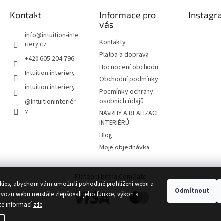
Kontakt
Informace pro
Instagr
vás
info
@
intuition-inte
Kontakty
riery.cz
Platba a doprava
+420 605 204 796
Hodnocení obchodu
Intuition.interiery
Obchodní podmínky
intuition.interiery
Podmínky ochrany
osobních údajů
@Intuitioninteriér
y
NÁVRHY A REALIZACE
INTERIÉRŮ
Blog
Moje objednávka
Platební brána ComGate
ies, abychom vám umožnili pohodlné prohlížení webu a
Odmítnout
ovozu webu neustále zlepšovali jeho funkce, výkon a
ce informací
zde
.