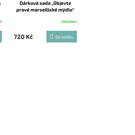
s
Dárková sada „Objevte
pravé marseillské mýdlo“
m
Skladem
720 Kč
Do košíku