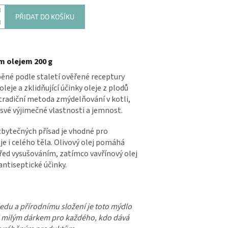
PŘIDAT DO KOŠÍKU
m olejem 200 g
ěné podle staletí ověřené receptury
oleje a zklidňující účinky oleje z plodů
 tradiční metoda zmýdelňování v kotli,
 své výjimečné vlastnosti a jemnost.
zbytečných přísad je vhodné pro
je i celého těla. Olivový olej pomáhá
řed vysušováním, zatímco vavřínový olej
 antiseptické účinky.
du a přírodnímu složení je toto mýdlo
 milým dárkem pro každého, kdo dává