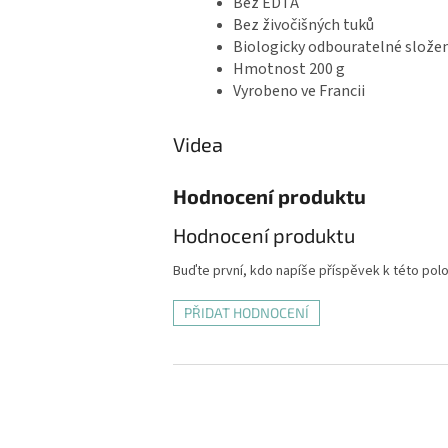
Bez EDTA
Bez živočišných tuků
Biologicky odbouratelné složen
Hmotnost 200 g
Vyrobeno ve Francii
Videa
Hodnocení produktu
Hodnocení produktu
Buďte první, kdo napíše příspěvek k této pol
PŘIDAT HODNOCENÍ
Z
á
p
a