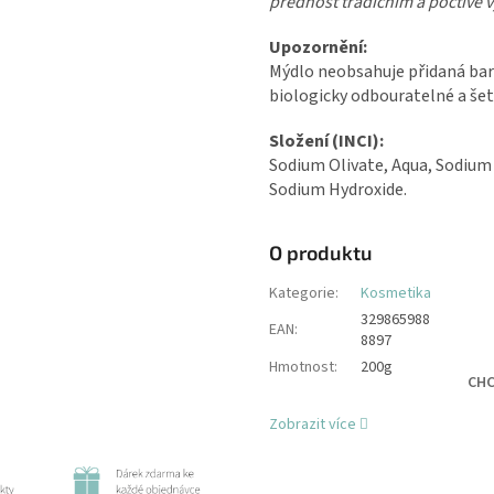
přednost tradičním a poctivě
Upozornění:
Mýdlo neobsahuje přidaná barv
biologicky odbouratelné a šet
Složení (INCI):
Sodium Olivate, Aqua, Sodium 
Sodium Hydroxide.
O produktu
Kategorie
:
Kosmetika
329865988
EAN
:
8897
Hmotnost
:
200g
CHC
Zobrazit více