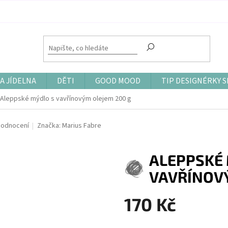
A JÍDELNA
DĚTI
GOOD MOOD
TIP DESIGNÉRKY S
Aleppské mýdlo s vavřínovým olejem 200 g
hodnocení
Značka:
Marius Fabre
ALEPPSKÉ
VAVŘÍNOVÝ
170 Kč
Měrná