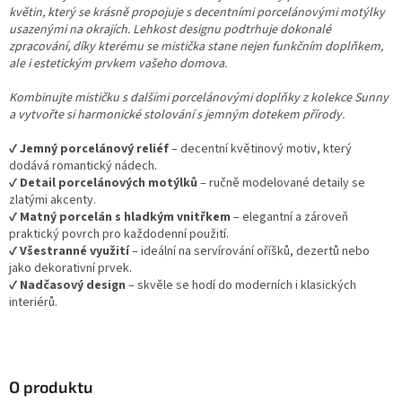
květin, který se krásně propojuje s decentními porcelánovými motýlky
usazenými na okrajích. Lehkost designu podtrhuje dokonalé
zpracování, díky kterému se mistička stane nejen funkčním doplňkem,
ale i estetickým prvkem vašeho domova.
Kombinujte mističku s dalšími porcelánovými doplňky z kolekce Sunny
a vytvořte si harmonické stolování s jemným dotekem přírody.
✔
Jemný porcelánový reliéf
– decentní květinový motiv, který
dodává romantický nádech.
✔
Detail porcelánových motýlků
– ručně modelované detaily se
zlatými akcenty.
✔
Matný porcelán s hladkým vnitřkem
– elegantní a zároveň
praktický povrch pro každodenní použití.
✔
Všestranné využití
– ideální na servírování oříšků, dezertů nebo
jako dekorativní prvek.
✔
Nadčasový design
– skvěle se hodí do moderních i klasických
interiérů.
O produktu