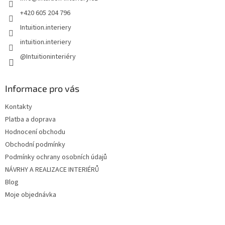
í
+420 605 204 796
Intuition.interiery
intuition.interiery
@Intuitioninteriéry
Informace pro vás
Kontakty
Platba a doprava
Hodnocení obchodu
Obchodní podmínky
Podmínky ochrany osobních údajů
NÁVRHY A REALIZACE INTERIÉRŮ
Blog
Moje objednávka