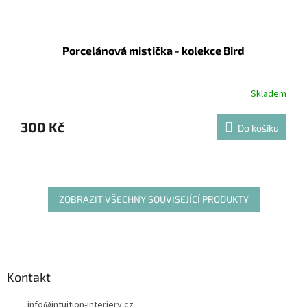
Porcelánová mistička - kolekce Bird
Skladem
300 Kč
Do košíku
ZOBRAZIT VŠECHNY SOUVISEJÍCÍ PRODUKTY
Z
á
p
a
Kontakt
t
info
@
intuition-interiery.cz