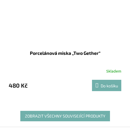
Porcelánová miska „Two Gether“
Skladem
480 Kč
Do košíku
ZOBRAZIT VŠECHNY SOUVISEJÍCÍ PRODUKTY
Z