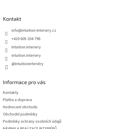
á
p
a
Kontakt
t
info
@
intuition-interiery.cz
í
+420 605 204 796
Intuition.interiery
intuition.interiery
@Intuitioninteriéry
Informace pro vás
Kontakty
Platba a doprava
Hodnocení obchodu
Obchodní podmínky
Podmínky ochrany osobních údajů
NÁVRHY A REALIZACE INTERIÉRŮ