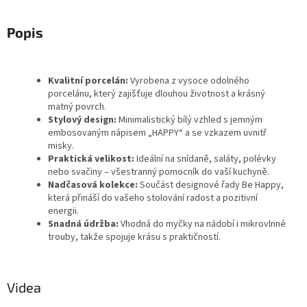
Popis
Kvalitní porcelán:
Vyrobena z vysoce odolného
porcelánu, který zajišťuje dlouhou životnost a krásný
matný povrch.
Stylový design:
Minimalistický bílý vzhled s jemným
embosovaným nápisem „HAPPY“ a se vzkazem uvnitř
misky.
Praktická velikost:
Ideální na snídaně, saláty, polévky
nebo svačiny – všestranný pomocník do vaší kuchyně.
Nadčasová kolekce:
Součást designové řady Be Happy,
která přináší do vašeho stolování radost a pozitivní
energii.
Snadná údržba:
Vhodná do myčky na nádobí i mikrovlnné
trouby, takže spojuje krásu s praktičností.
Videa