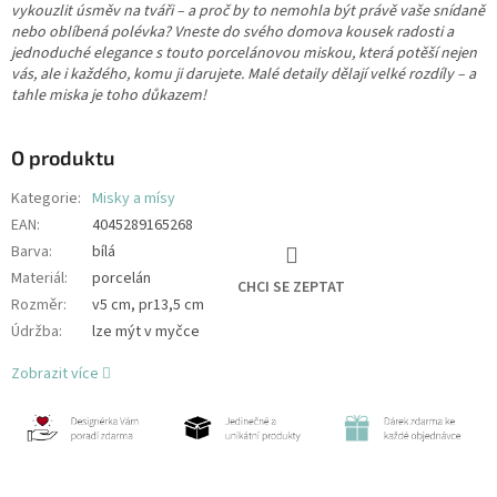
vykouzlit úsměv na tváři – a proč by to nemohla být právě vaše snídaně
nebo oblíbená polévka? Vneste do svého domova kousek radosti a
jednoduché elegance s touto porcelánovou miskou, která potěší nejen
vás, ale i každého, komu ji darujete. Malé detaily dělají velké rozdíly – a
tahle miska je toho důkazem!
O produktu
Kategorie
:
Misky a mísy
EAN
:
4045289165268
Barva
:
bílá
Materiál
:
porcelán
CHCI SE ZEPTAT
Rozměr
:
v5 cm, pr13,5 cm
Údržba
:
lze mýt v myčce
Zobrazit více