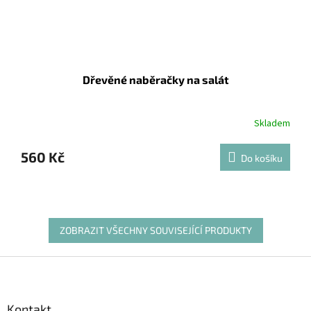
Dřevěné naběračky na salát
Skladem
560 Kč
Do košíku
ZOBRAZIT VŠECHNY SOUVISEJÍCÍ PRODUKTY
Z
á
p
a
Kontakt