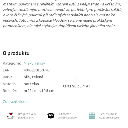
matným povrchem s reliéfním vzorem listů z vnější strany a krásným,
zeleným rostlinným motivem uvnitř. Je perfektní pro podávání salátů,
ovoce či jiných pokrmů při rodinných setkáních nebo slavnostních
večeřích. Tato mísa z kolekce Meadow se stane nejen praktickým
pomocníkem, ale také stylovým doplňkem vašeho jídelního stolu.
O produktu
Kategorie
:
Misky a mísy
EAN
:
4045289150745
Barva
:
bílá, zelená
Materiál
:
porcelán
CHCI SE ZEPTAT
Rozměr
:
pr28 cm, v10.5 cm
Zobrazit více