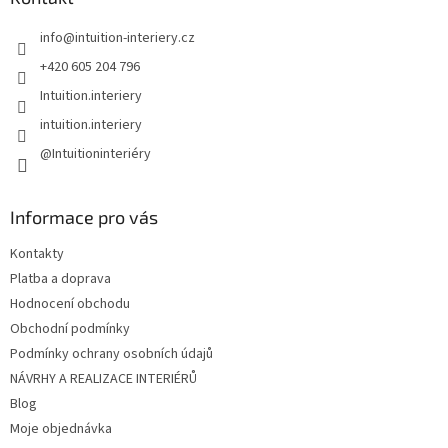
t
info
@
intuition-interiery.cz
í
+420 605 204 796
Intuition.interiery
intuition.interiery
@Intuitioninteriéry
Informace pro vás
Kontakty
Platba a doprava
Hodnocení obchodu
Obchodní podmínky
Podmínky ochrany osobních údajů
NÁVRHY A REALIZACE INTERIÉRŮ
Blog
Moje objednávka