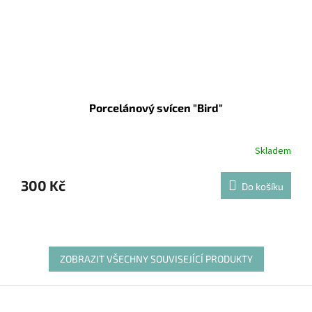
Porcelánový svícen "Bird"
Skladem
300 Kč
Do košíku
ZOBRAZIT VŠECHNY SOUVISEJÍCÍ PRODUKTY
Z
á