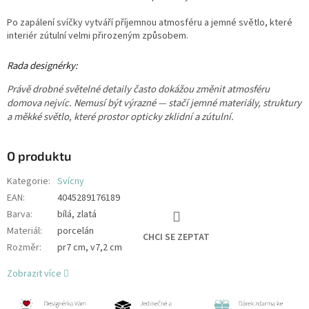
Po zapálení svíčky vytváří příjemnou atmosféru a jemné světlo, které
interiér zútulní velmi přirozeným způsobem.
Rada designérky:
Právě drobné světelné detaily často dokážou změnit atmosféru
domova nejvíc. Nemusí být výrazné — stačí jemné materiály, struktury
a měkké světlo, které prostor opticky zklidní a zútulní.
O produktu
Kategorie
:
Svícny
EAN
:
4045289176189
Barva
:
bílá, zlatá
Materiál
:
porcelán
CHCI SE ZEPTAT
Rozměr
:
pr7 cm, v7,2 cm
Zobrazit více