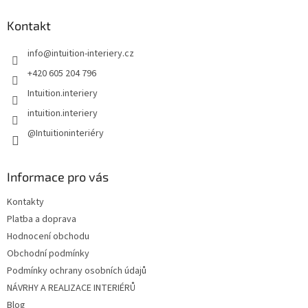
p
a
Kontakt
t
info
@
intuition-interiery.cz
í
+420 605 204 796
Intuition.interiery
intuition.interiery
@Intuitioninteriéry
Informace pro vás
Kontakty
Platba a doprava
Hodnocení obchodu
Obchodní podmínky
Podmínky ochrany osobních údajů
NÁVRHY A REALIZACE INTERIÉRŮ
Blog