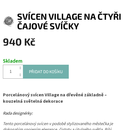
SVÍCEN VILLAGE NA ČTYŘI
ČAJOVÉ SVÍČKY
940 Kč
Měrná
cena:
Skladem
PŘIDAT DO KOŠÍKU
Porcelánový svícen Village na dřevěné základně –
kouzelná světelná dekorace
Rada designérky:
Tento porcelánový svícen v podobě stylizovaného městečka je
dokonalým spojením elegance, čistoty a útulného světla. Bílý