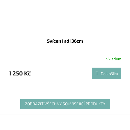
Svícen Indi 36cm
Skladem
1 250 Kč
Do košíku
ZOBRAZIT VŠECHNY SOUVISEJÍCÍ PRODUKTY
Z
á