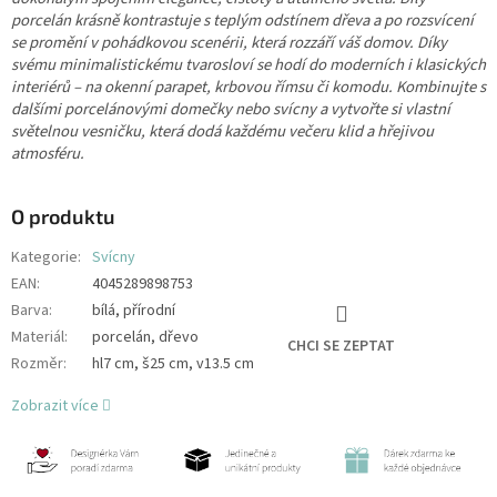
porcelán krásně kontrastuje s teplým odstínem dřeva a po rozsvícení
se promění v pohádkovou scenérii, která rozzáří váš domov. Díky
svému minimalistickému tvarosloví se hodí do moderních i klasických
interiérů – na okenní parapet, krbovou římsu či komodu. Kombinujte s
dalšími porcelánovými domečky nebo svícny a vytvořte si vlastní
světelnou vesničku, která dodá každému večeru klid a hřejivou
atmosféru.
O produktu
Kategorie
:
Svícny
EAN
:
4045289898753
Barva
:
bílá, přírodní
Materiál
:
porcelán, dřevo
CHCI SE ZEPTAT
Rozměr
:
hl7 cm, š25 cm, v13.5 cm
Zobrazit více