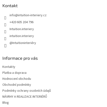
p
a
Kontakt
t
info
@
intuition-interiery.cz
í
+420 605 204 796
Intuition.interiery
intuition.interiery
@Intuitioninteriéry
Informace pro vás
Kontakty
Platba a doprava
Hodnocení obchodu
Obchodní podmínky
Podmínky ochrany osobních údajů
NÁVRHY A REALIZACE INTERIÉRŮ
Blog