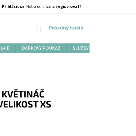
Přihlásit se
. Nebo se chcete
registrovat
?
NÁKUPNÍ
Prázdný košík
KOŠÍK
ILVIE
DÁRKOVÝ POUKAZ
SLUŽBY
BLOG
 KVĚTINÁČ
VELIKOST XS