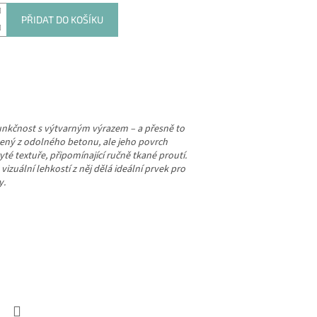
PŘIDAT DO KOŠÍKU
funkčnost s výtvarným výrazem – a přesně to
bený z odolného betonu, ale jeho povrch
té textuře, připomínající ručně tkané proutí.
izuální lehkostí z něj dělá ideální prvek pro
y.