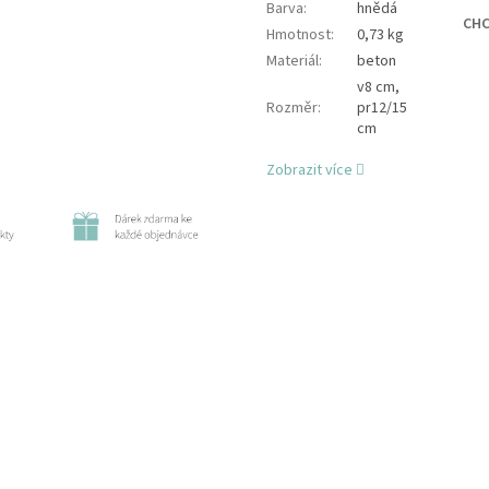
Barva
:
hnědá
CHC
Hmotnost
:
0,73 kg
Materiál
:
beton
v8 cm,
Rozměr
:
pr12/15
cm
Zobrazit více