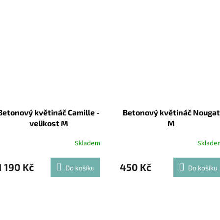
Betonový květináč Camille -
Betonový květináč Nougat
velikost M
M
Skladem
Sklade
1 190 Kč
450 Kč
Do košíku
Do košíku