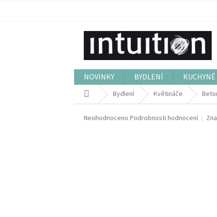
Přejít
na
obsah
NOVINKY
BYDLENÍ
KUCHYNĚ 
Domů
Bydlení
Květináče
Beton
Průměrné
Neohodnoceno
Podrobnosti hodnocení
Zna
hodnocení
produktu
je
0,0
z
5
hvězdiček.