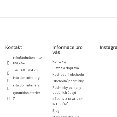
Kontakt
Informace pro
Instagr
vás
info
@
intuition-inte
Kontakty
riery.cz
Platba a doprava
+420 605 204 796
Hodnocení obchodu
Intuition.interiery
Obchodní podmínky
intuition.interiery
Podmínky ochrany
osobních údajů
@Intuitioninteriér
y
NÁVRHY A REALIZACE
INTERIÉRŮ
Blog