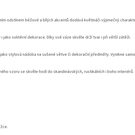
ním odstínem béžové a bílých akcentů dodává květináči výjimečný charakte
y i jako solitérní dekorace. Díky své váze skvěle drží tvar i při větší zátěži.
i jako stylová nádoba na sušené větve či dekorační předměty. Vynikne samos
ého vzoru se skvěle hodí do skandinávských, rustikálních i boho interiérů.
ožce.