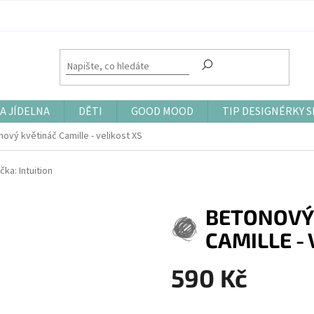
A JÍDELNA
DĚTI
GOOD MOOD
TIP DESIGNÉRKY S
ový květináč Camille - velikost XS
čka:
Intuition
BETONOVÝ
CAMILLE - 
590 Kč
Měrná