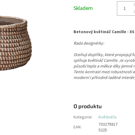
cena:
Skladem
Betonový květináč Camille - XS
Rada designérky:
Oceňuji doplňky, které propojují 
splňuje květináč Camille. Je vyro
působí teple a měkce díky jemné ry
Tento kontrast mezi robustností a v
moderní i přírodně laděné interiér
O produktu
Kategorie
:
Květináče
733279317
EAN
:
5225