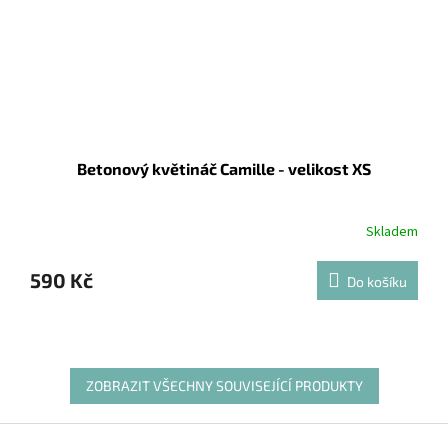
Betonový květináč Camille - velikost XS
Skladem
590 Kč
Do košíku
ZOBRAZIT VŠECHNY SOUVISEJÍCÍ PRODUKTY
Z