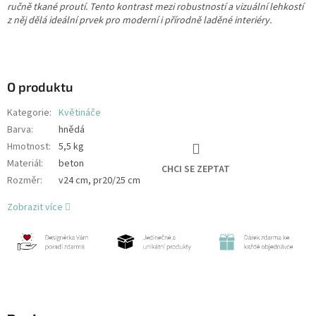
ručně tkané proutí. Tento kontrast mezi robustností a vizuální lehkostí
z něj dělá ideální prvek pro moderní i přírodně laděné interiéry.
O produktu
Kategorie
:
Květináče
Barva
:
hnědá
Hmotnost
:
5,5 kg
Materiál
:
beton
CHCI SE ZEPTAT
Rozměr
:
v24 cm, pr20/25 cm
Zobrazit více