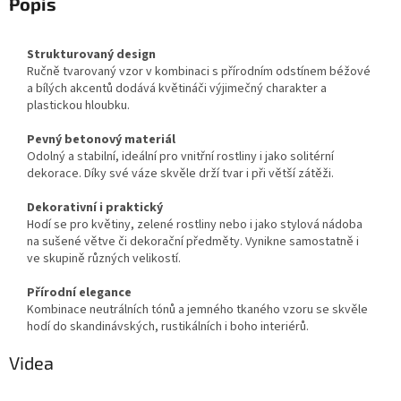
Popis
Strukturovaný design
Ručně tvarovaný vzor v kombinaci s přírodním odstínem béžové
a bílých akcentů dodává květináči výjimečný charakter a
plastickou hloubku.
Pevný betonový materiál
Odolný a stabilní, ideální pro vnitřní rostliny i jako solitérní
dekorace. Díky své váze skvěle drží tvar i při větší zátěži.
Dekorativní i praktický
Hodí se pro květiny, zelené rostliny nebo i jako stylová nádoba
na sušené větve či dekorační předměty. Vynikne samostatně i
ve skupině různých velikostí.
Přírodní elegance
Kombinace neutrálních tónů a jemného tkaného vzoru se skvěle
hodí do skandinávských, rustikálních i boho interiérů.
Videa