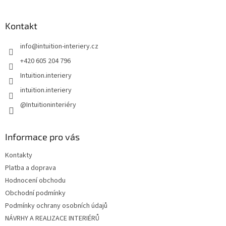
á
p
a
Kontakt
t
info
@
intuition-interiery.cz
í
+420 605 204 796
Intuition.interiery
intuition.interiery
@Intuitioninteriéry
Informace pro vás
Kontakty
Platba a doprava
Hodnocení obchodu
Obchodní podmínky
Podmínky ochrany osobních údajů
NÁVRHY A REALIZACE INTERIÉRŮ