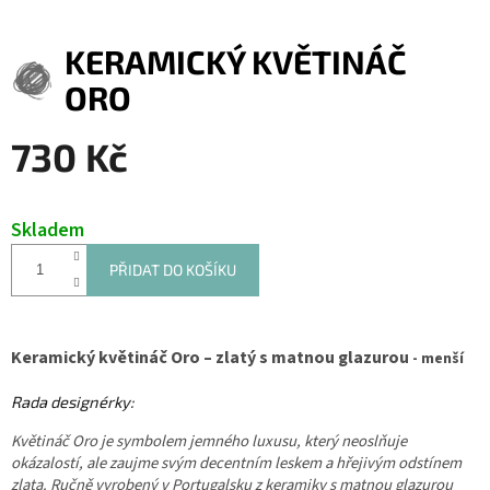
KERAMICKÝ KVĚTINÁČ
ORO
730 Kč
Měrná
cena:
Skladem
PŘIDAT DO KOŠÍKU
Keramický květináč Oro – zlatý s matnou glazurou
- menší
Rada designérky:
Květináč Oro je symbolem jemného luxusu, který neoslňuje
okázalostí, ale zaujme svým decentním leskem a hřejivým odstínem
zlata. Ručně vyrobený v Portugalsku z keramiky s matnou glazurou