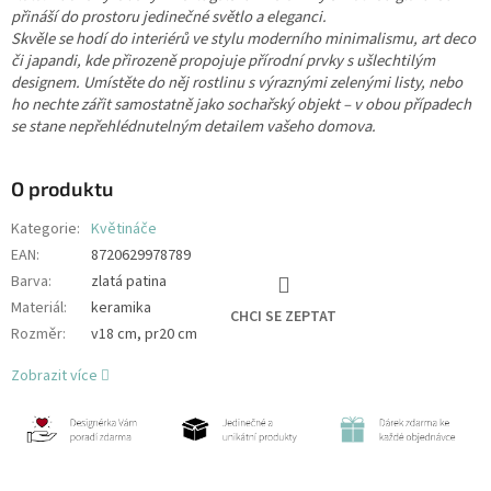
přináší do prostoru jedinečné světlo a eleganci.
Skvěle se hodí do interiérů ve stylu moderního minimalismu, art deco
či japandi, kde přirozeně propojuje přírodní prvky s ušlechtilým
designem. Umístěte do něj rostlinu s výraznými zelenými listy, nebo
ho nechte zářit samostatně jako sochařský objekt – v obou případech
se stane nepřehlédnutelným detailem vašeho domova.
O produktu
Kategorie
:
Květináče
EAN
:
8720629978789
Barva
:
zlatá patina
Materiál
:
keramika
CHCI SE ZEPTAT
Rozměr
:
v18 cm, pr20 cm
Zobrazit více