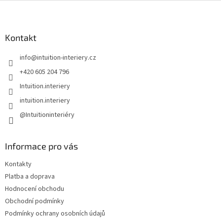
Z
á
p
a
Kontakt
t
info
@
intuition-interiery.cz
í
+420 605 204 796
Intuition.interiery
intuition.interiery
@Intuitioninteriéry
Informace pro vás
Kontakty
Platba a doprava
Hodnocení obchodu
Obchodní podmínky
Podmínky ochrany osobních údajů