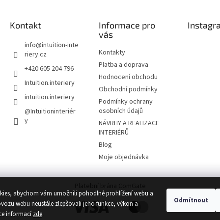
Kontakt
Informace pro
Instagr
vás
info
@
intuition-inte
Kontakty
riery.cz
Platba a doprava
+420 605 204 796
Hodnocení obchodu
Intuition.interiery
Obchodní podmínky
intuition.interiery
Podmínky ochrany
osobních údajů
@Intuitioninteriér
y
NÁVRHY A REALIZACE
INTERIÉRŮ
Blog
Moje objednávka
Platební brána ComGate
ies, abychom vám umožnili pohodlné prohlížení webu a
Odmítnout
ovozu webu neustále zlepšovali jeho funkce, výkon a
ce informací
zde
.