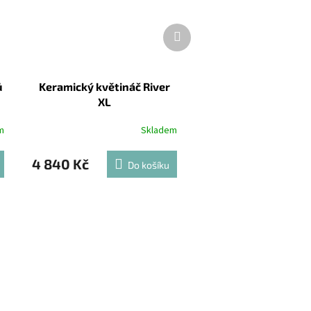
Další
produkt
ů
Keramický květináč River
XL
m
Skladem
4 840 Kč
Do košíku