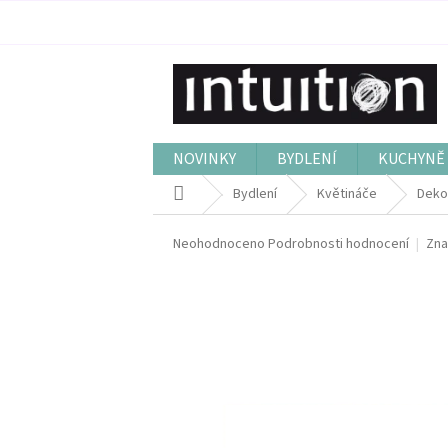
Přejít
na
obsah
NOVINKY
BYDLENÍ
KUCHYNĚ 
Domů
Bydlení
Květináče
Dekor
Průměrné
Neohodnoceno
Podrobnosti hodnocení
Zna
hodnocení
produktu
je
0,0
z
5
hvězdiček.