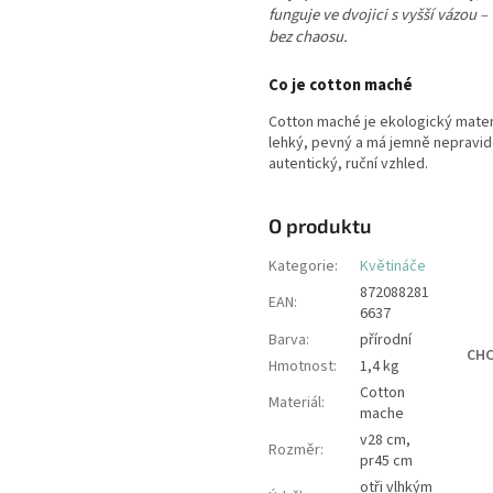
funguje ve dvojici s vyšší vázou 
bez chaosu.
Co je cotton maché
Cotton maché je ekologický mater
lehký, pevný a má jemně nepravi
autentický, ruční vzhled.
O produktu
Kategorie
:
Květináče
872088281
EAN
:
6637
Barva
:
přírodní
CHC
Hmotnost
:
1,4 kg
Cotton
Materiál
:
mache
v28 cm,
Rozměr
:
pr45 cm
otři vlhkým