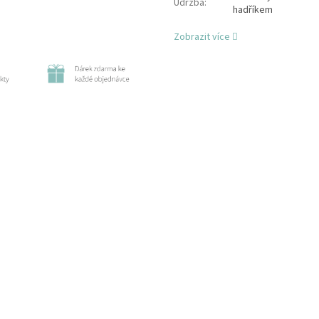
Údržba
:
hadříkem
Zobrazit více