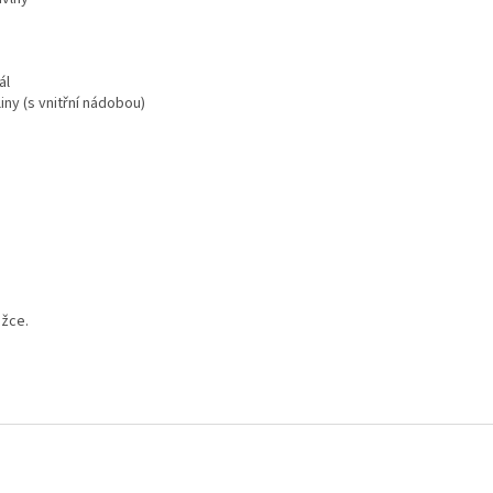
ál
iny (s vnitřní nádobou)
ožce.