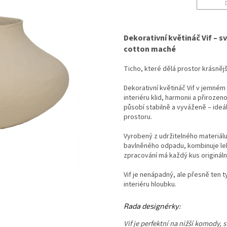
Dekorativní květináč Vif – s
cotton maché
Ticho, které dělá prostor krásněj
Dekorativní květináč Vif v jemném
interiéru klid, harmonii a přirozen
působí stabilně a vyváženě – ideá
prostoru.
Vyrobený z udržitelného materiálu
bavlněného odpadu, kombinuje leh
zpracování má každý kus originální
Vif je nenápadný, ale přesně ten 
interiéru hloubku.
Rada designérky:
Vif je perfektní na nižší komody, 