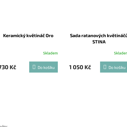
Keramický květináč Oro
Sada ratanových květináč
STINA
Skladem
Sklade
730 Kč
1 050 Kč
Do košíku
Do košíku
avlny