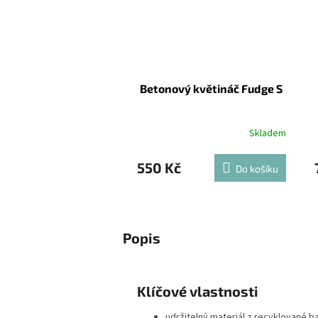
Betonový květináč Fudge S
Skladem
550 Kč
Do košíku
Popis
Klíčové vlastnosti
udržitelný materiál z recyklované b