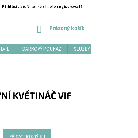
Přihlásit se
. Nebo se chcete
registrovat
?
NÁKUPNÍ
Prázdný košík
KOŠÍK
ILVIE
DÁRKOVÝ POUKAZ
SLUŽBY
BLOG
NÍ KVĚTINÁČ VIF
PŘIDAT DO KOŠÍKU