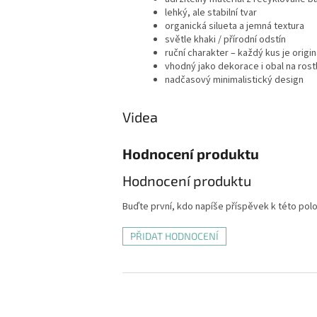
lehký, ale stabilní tvar
organická silueta a jemná textura
světle khaki / přírodní odstín
ruční charakter – každý kus je origin
vhodný jako dekorace i obal na rostl
nadčasový minimalistický design
Videa
Hodnocení produktu
Hodnocení produktu
Buďte první, kdo napíše příspěvek k této pol
PŘIDAT HODNOCENÍ
Z
á
p