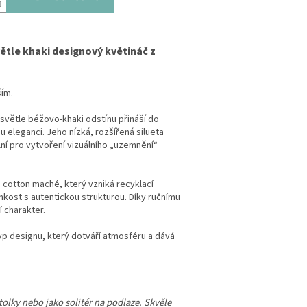
větle khaki designový květináč z
ším.
 světle béžovo-khaki odstínu přináší do
ou eleganci. Jeho nízká, rozšířená silueta
lní pro vytvoření vizuálního „uzemnění“
 cotton maché, který vzniká recyklací
kost s autentickou strukturou. Díky ručnímu
 charakter.
typ designu, který dotváří atmosféru a dává
stolky nebo jako solitér na podlaze. Skvěle