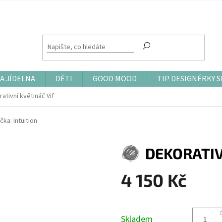
A JÍDELNA
DĚTI
GOOD MOOD
TIP DESIGNÉRKY S
ativní květináč Vif
čka:
Intuition
DEKORATIV
4 150 Kč
Měrná
cena:
Skladem