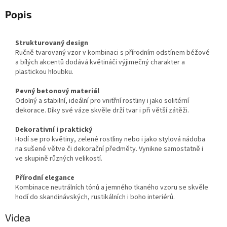
Popis
Strukturovaný design
Ručně tvarovaný vzor v kombinaci s přírodním odstínem béžové
a bílých akcentů dodává květináči výjimečný charakter a
plastickou hloubku.
Pevný betonový materiál
Odolný a stabilní, ideální pro vnitřní rostliny i jako solitérní
dekorace. Díky své váze skvěle drží tvar i při větší zátěži.
Dekorativní i praktický
Hodí se pro květiny, zelené rostliny nebo i jako stylová nádoba
na sušené větve či dekorační předměty. Vynikne samostatně i
ve skupině různých velikostí.
Přírodní elegance
Kombinace neutrálních tónů a jemného tkaného vzoru se skvěle
hodí do skandinávských, rustikálních i boho interiérů.
Videa