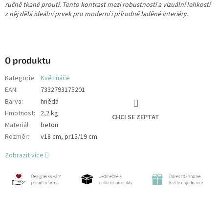
ručně tkané proutí. Tento kontrast mezi robustností a vizuální lehkostí
z něj dělá ideální prvek pro moderní i přírodně laděné interiéry.
O produktu
Kategorie
:
Květináče
EAN
:
7332793175201
Barva
:
hnědá
Hmotnost
:
2,2 kg
CHCI SE ZEPTAT
Materiál
:
beton
Rozměr
:
v18 cm, pr15/19 cm
Zobrazit více