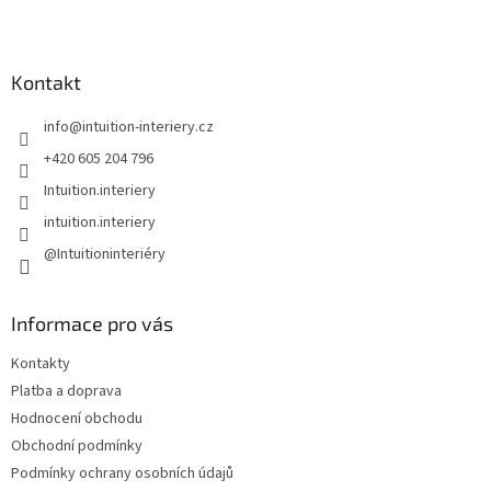
Z
á
p
a
Kontakt
t
info
@
intuition-interiery.cz
í
+420 605 204 796
Intuition.interiery
intuition.interiery
@Intuitioninteriéry
Informace pro vás
Kontakty
Platba a doprava
Hodnocení obchodu
Obchodní podmínky
Podmínky ochrany osobních údajů