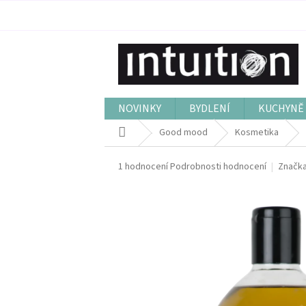
Přejít
na
obsah
NOVINKY
BYDLENÍ
KUCHYNĚ 
Domů
Good mood
Kosmetika
Průměrné
1 hodnocení
Podrobnosti hodnocení
Značk
hodnocení
produktu
je
5,0
z
5
hvězdiček.