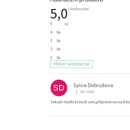
5,0
Průměrné
1 hodnocení
hodnocení
produktu
je
5
1x
5,0
z
4
0x
5
hvězdiček.
3
0x
2
0x
1
0x
PŘIDAT HODNOCENÍ
V
ý
p
Sylva Dobrušova
i
SD
|
s
26.7.2026
Hodnocení produktu je 5 z 5 hvě
h
Tekuté mýdlo krásně voní,příjemné na mytí.Do
o
d
n
Z
o
á
c