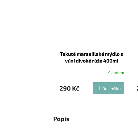
Tekuté marseillské mýdlo s
vůní divoké růže 400ml
Skladem
290 Kč
Do košíku
Popis