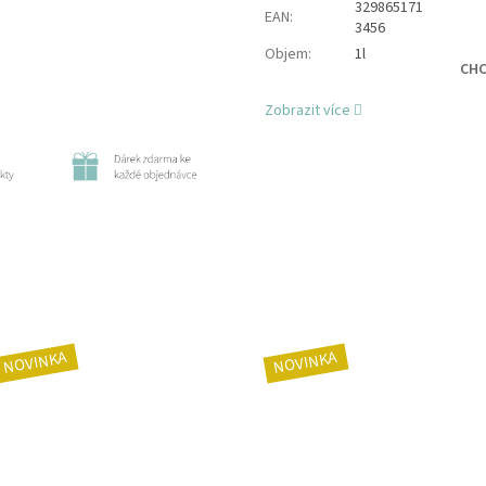
329865171
EAN
:
3456
Objem
:
1l
CHC
Zobrazit více
NOVINKA
NOVINKA