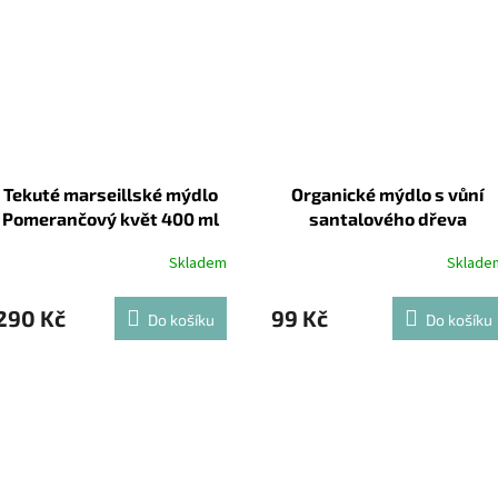
Tekuté marseillské mýdlo
Organické mýdlo s vůní
Pomerančový květ 400 ml
santalového dřeva
Skladem
Sklade
290 Kč
99 Kč
Do košíku
Do košíku