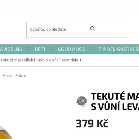
A JÍDELNA
DĚTI
GOOD MOOD
TIP DESIGNÉRKY S
Tekuté marseillské mýdlo s vůní levandule 1l
a:
Marius Fabre
TEKUTÉ M
S VŮNÍ LE
379 Kč
Měrná