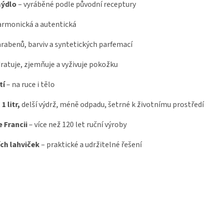
mýdlo
– vyráběné podle původní receptury
harmonická a autentická
rabenů, barviv a syntetických parfemací
ratuje, zjemňuje a vyživuje pokožku
tí
– na ruce i tělo
1 litr,
delší výdrž, méně odpadu, šetrné k životnímu prostředí
 Francii
– více než 120 let ruční výroby
ch lahviček
– praktické a udržitelné řešení