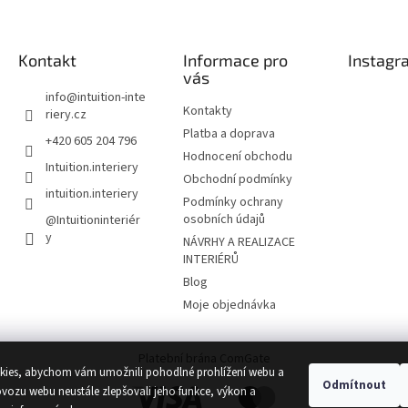
Kontakt
Informace pro
Instagr
vás
info
@
intuition-inte
Kontakty
riery.cz
Platba a doprava
+420 605 204 796
Hodnocení obchodu
Intuition.interiery
Obchodní podmínky
intuition.interiery
Podmínky ochrany
osobních údajů
@Intuitioninteriér
y
NÁVRHY A REALIZACE
INTERIÉRŮ
Blog
Moje objednávka
Platební brána ComGate
ies, abychom vám umožnili pohodlné prohlížení webu a
Odmítnout
ovozu webu neustále zlepšovali jeho funkce, výkon a