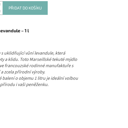
PŘIDAT DO KOŠÍKU
evandule – 1 l
s uklidňující vůní levandule, která
ty a klidu. Toto Marseillské tekuté mýdlo
 ve francouzské rodinné manufaktuře s
 a zcela přírodní výroby.
balení o objemu 1 litru je ideální volbou
 přírodu i vaši peněženku.