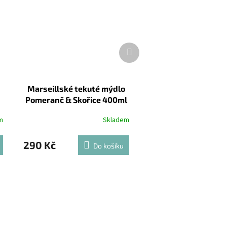
Další
produkt
Marseillské tekuté mýdlo
Pomeranč & Skořice 400ml
m
Skladem
290 Kč
Do košíku