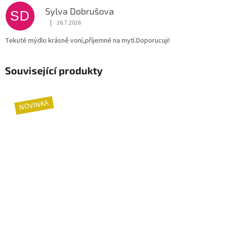
p
Sylva Dobrušova
i
SD
|
s
26.7.2026
Hodnocení produktu je 5 z 5 hvězdiček.
h
Tekuté mýdlo krásně voní,příjemné na mytí.Doporucuji!
o
d
n
Související produkty
o
c
e
n
NOVINKA
í