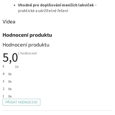
Vhodné pro doplňování menších lahviček
–
praktické a udržitelné řešení
Videa
Hodnocení produktu
Hodnocení produktu
5,0
Průměrné
1 hodnocení
hodnocení
produktu
je
5
1x
5,0
z
4
0x
5
hvězdiček.
3
0x
2
0x
1
0x
PŘIDAT HODNOCENÍ
V
ý