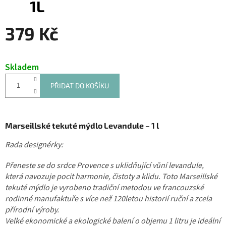
1L
379 Kč
Měrná
cena:
Skladem
PŘIDAT DO KOŠÍKU
Marseillské tekuté mýdlo Levandule – 1 l
Rada designérky:
Přeneste se do srdce Provence s uklidňující vůní levandule,
která navozuje pocit harmonie, čistoty a klidu. Toto Marseillské
tekuté mýdlo je vyrobeno tradiční metodou ve francouzské
rodinné manufaktuře s více než 120letou historií ruční a zcela
přírodní výroby.
Velké ekonomické a ekologické balení o objemu 1 litru je ideální