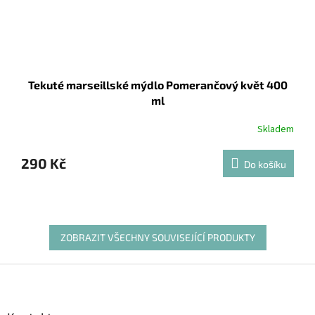
Tekuté marseillské mýdlo Pomerančový květ 400
ml
Skladem
290 Kč
Do košíku
ZOBRAZIT VŠECHNY SOUVISEJÍCÍ PRODUKTY
Z
á
p