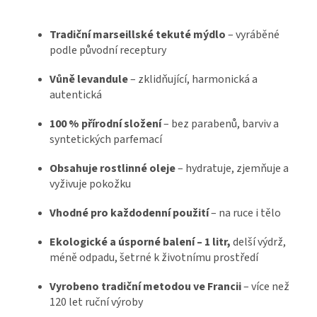
Tradiční marseillské tekuté mýdlo
– vyráběné
podle původní receptury
Vůně levandule
– zklidňující, harmonická a
autentická
100 % přírodní složení
– bez parabenů, barviv a
syntetických parfemací
Obsahuje rostlinné oleje
– hydratuje, zjemňuje a
vyživuje pokožku
Vhodné pro každodenní použití
– na ruce i tělo
Ekologické a úsporné balení – 1 litr,
delší výdrž,
méně odpadu, šetrné k životnímu prostředí
Vyrobeno tradiční metodou ve Francii
– více než
120 let ruční výroby