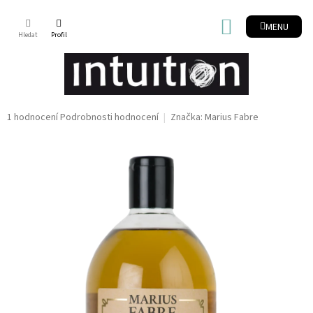
Přejít
na
NÁKUPNÍ
obsah
KOŠÍK
Průměrné
1 hodnocení
Podrobnosti hodnocení
Značka:
Marius Fabre
hodnocení
produktu
je
5,0
z
5
hvězdiček.