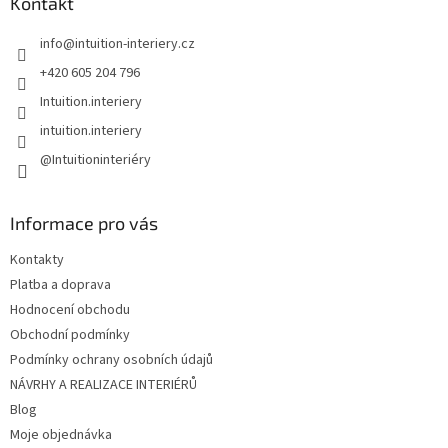
a
Kontakt
t
info
@
intuition-interiery.cz
í
+420 605 204 796
Intuition.interiery
intuition.interiery
@Intuitioninteriéry
Informace pro vás
Kontakty
Platba a doprava
Hodnocení obchodu
Obchodní podmínky
Podmínky ochrany osobních údajů
NÁVRHY A REALIZACE INTERIÉRŮ
Blog
Moje objednávka