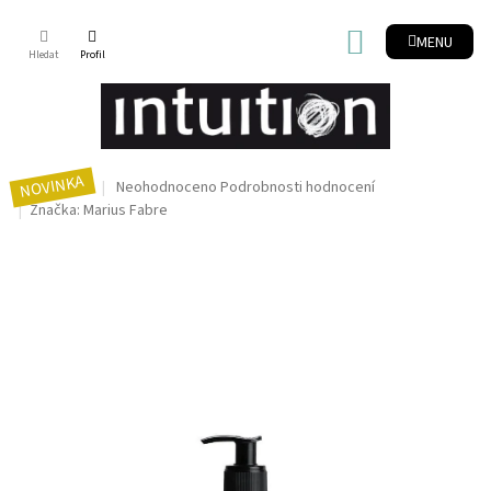
Přejít
na
NÁKUPNÍ
obsah
KOŠÍK
NOVINKA
Průměrné
Neohodnoceno
Podrobnosti hodnocení
hodnocení
Značka:
Marius Fabre
produktu
je
0,0
z
5
hvězdiček.