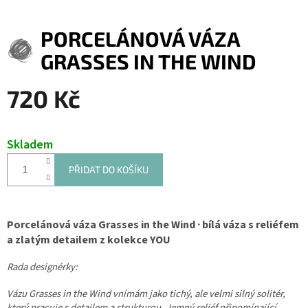
PORCELÁNOVÁ VÁZA
GRASSES IN THE WIND
720 Kč
Měrná
cena:
Skladem
PŘIDAT DO KOŠÍKU
Porcelánová váza Grasses in the Wind · bílá váza s reliéfem
a zlatým detailem z kolekce YOU
Rada designérky:
Vázu Grasses in the Wind vnímám jako tichý, ale velmi silný solitér,
který pracuje s detailem a strukturou. Jemný reliéf připomínající