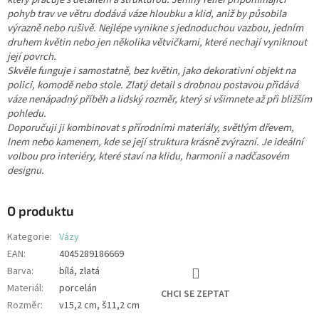
pohyb trav ve větru dodává váze hloubku a klid, aniž by působila
výrazně nebo rušivě. Nejlépe vynikne s jednoduchou vazbou, jedním
druhem květin nebo jen několika větvičkami, které nechají vyniknout
její povrch.
Skvěle funguje i samostatně, bez květin, jako dekorativní objekt na
polici, komodě nebo stole. Zlatý detail s drobnou postavou přidává
váze nenápadný příběh a lidský rozměr, který si všimnete až při bližším
pohledu.
Doporučuji ji kombinovat s přírodními materiály, světlým dřevem,
lnem nebo kamenem, kde se její struktura krásně zvýrazní. Je ideální
volbou pro interiéry, které staví na klidu, harmonii a nadčasovém
designu.
O produktu
Kategorie
:
Vázy
EAN
:
4045289186669
Barva
:
bílá, zlatá
Materiál
:
porcelán
CHCI SE ZEPTAT
Rozměr
:
v15,2 cm, š11,2 cm