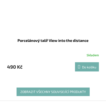
Porcelánový talíř View into the distance
Skladem
490 Kč
Do košíku
ZOBRAZIT VŠECHNY SOUVISEJÍCÍ PRODUKTY
Z