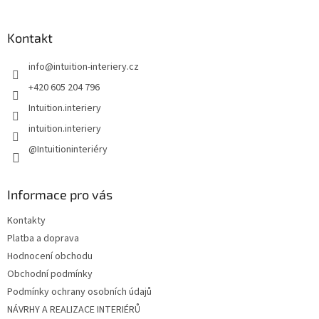
á
p
a
Kontakt
t
info
@
intuition-interiery.cz
í
+420 605 204 796
Intuition.interiery
intuition.interiery
@Intuitioninteriéry
Informace pro vás
Kontakty
Platba a doprava
Hodnocení obchodu
Obchodní podmínky
Podmínky ochrany osobních údajů
NÁVRHY A REALIZACE INTERIÉRŮ