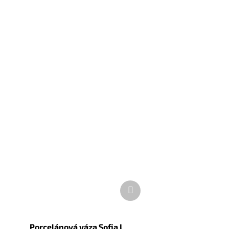
Další
produkt
Porcelánová váza Sofia L