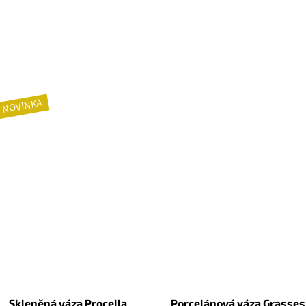
NOVINKA
Skleněná váza Procella
Porcelánová váza Grasses