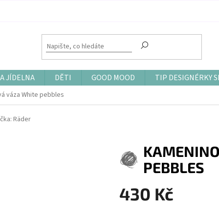
A JÍDELNA
DĚTI
GOOD MOOD
TIP DESIGNÉRKY S
á váza White pebbles
čka:
Räder
KAMENINO
PEBBLES
430 Kč
Měrná