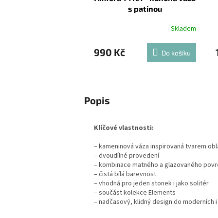
s patinou
Skladem
990 Kč
Do košíku
Popis
Klíčové vlastnosti:
– kameninová váza inspirovaná tvarem ob
– dvoudílné provedení
– kombinace matného a glazovaného povr
– čistá bílá barevnost
– vhodná pro jeden stonek i jako solitér
– součást kolekce Elements
– nadčasový, klidný design do moderních i 