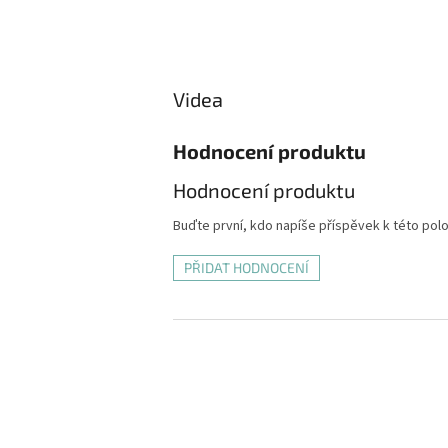
Videa
Hodnocení produktu
Hodnocení produktu
Buďte první, kdo napíše příspěvek k této pol
PŘIDAT HODNOCENÍ
Z
á
p
a
t
í