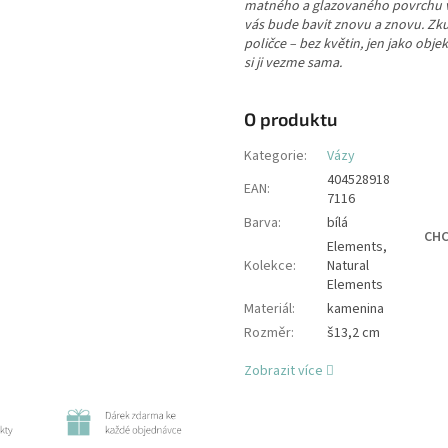
matného a glazovaného povrchu vy
vás bude bavit znovu a znovu. Zk
poličce – bez květin, jen jako obj
si ji vezme sama.
O produktu
Kategorie
:
Vázy
404528918
EAN
:
7116
Barva
:
bílá
CHC
Elements,
Kolekce
:
Natural
Elements
Materiál
:
kamenina
Rozměr
:
š13,2 cm
Zobrazit více