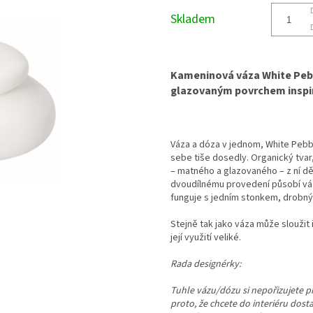
cena:
Skladem
Kameninová váza White Pebb
glazovaným povrchem inspi
Váza a dóza v jednom, White Pebb
sebe tiše dosedly. Organický tvar
– matného a glazovaného – z ní dě
dvoudílnému provedení působí váz
funguje s jedním stonkem, drobn
Stejně tak jako váza může sloužit 
její využití veliké.
Rada designérky:
Tuhle vázu/dózu si nepořizujete pr
proto, že chcete do interiéru dost