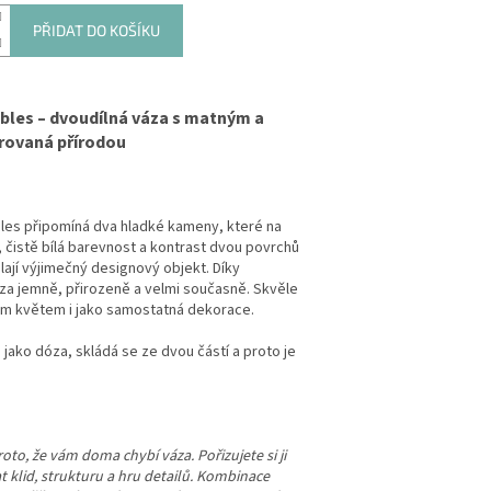
PŘIDAT DO KOŠÍKU
les – dvoudílná váza s matným a
rovaná přírodou
les připomíná dva hladké kameny, které na
, čistě bílá barevnost a kontrast dvou povrchů
lají výjimečný designový objekt. Díky
a jemně, přirozeně a velmi současně. Skvěle
ým květem i jako samostatná dekorace.
i jako dóza, skládá se ze dvou částí a proto je
oto, že vám doma chybí váza. Pořizujete si ji
at klid, strukturu a hru detailů. Kombinace