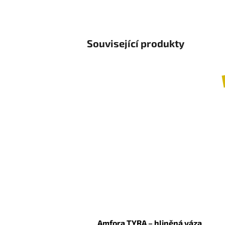
Související produkty
Amfora TYRA – hliněná váza