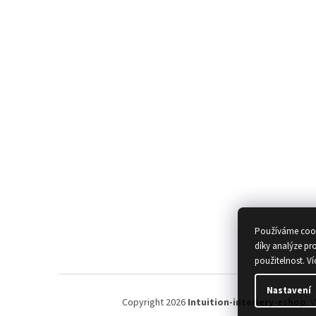
Používáme cook
díky analýze pr
použitelnost.
Ví
Nastavení
Copyright 2026
Intuition-interiery-eshop
. 