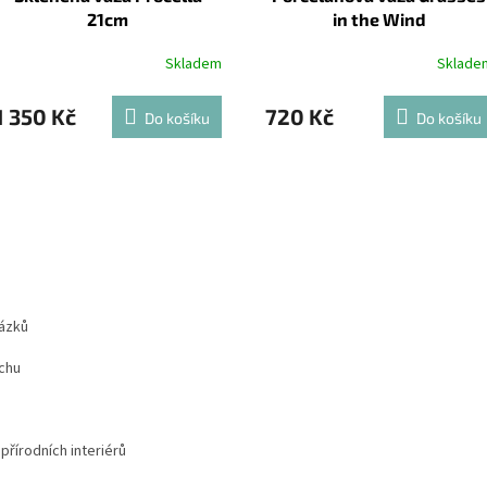
21cm
in the Wind
Skladem
Sklade
1 350 Kč
720 Kč
Do košíku
Do košíku
lázků
chu
přírodních interiérů