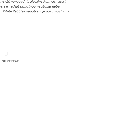
tváří nenápadný, ale silný kontrast, který
uste ji nechat samotnou na stolku nebo
ekt. White Pebbles nepotřebuje pozornost, ona
I SE ZEPTAT