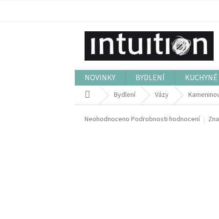
Přejít
na
obsah
NOVINKY
BYDLENÍ
KUCHYNĚ 
Domů
Bydlení
Vázy
Kameninov
Průměrné
Neohodnoceno
Podrobnosti hodnocení
Zna
hodnocení
produktu
je
0,0
z
5
hvězdiček.