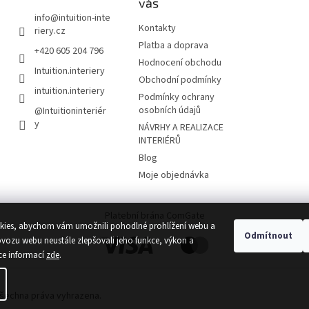
vás
info
@
intuition-inte
Kontakty
riery.cz
Platba a doprava
+420 605 204 796
Hodnocení obchodu
Intuition.interiery
Obchodní podmínky
intuition.interiery
Podmínky ochrany
osobních údajů
@Intuitioninteriér
y
NÁVRHY A REALIZACE
INTERIÉRŮ
Blog
Moje objednávka
Platební brána ComGate
ies, abychom vám umožnili pohodlné prohlížení webu a
Odmítnout
ovozu webu neustále zlepšovali jeho funkce, výkon a
ce informací
zde
.
Všechna práva vyhrazena.