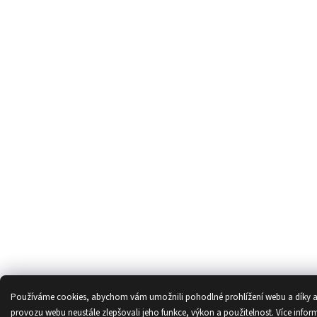
Používáme cookies, abychom vám umožnili pohodlné prohlížení webu a díky 
provozu webu neustále zlepšovali jeho funkce, výkon a použitelnost.
Více infor