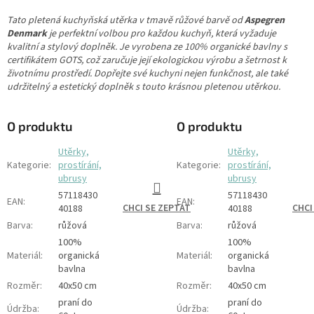
Tato pletená kuchyňská utěrka v tmavě růžové barvě od
Aspegren
Denmark
je perfektní volbou pro každou kuchyň, která vyžaduje
kvalitní a stylový doplněk. Je vyrobena ze 100% organické bavlny s
certifikátem GOTS, což zaručuje její ekologickou výrobu a šetrnost k
životnímu prostředí. Dopřejte své kuchyni nejen funkčnost, ale také
udržitelný a estetický doplněk s touto krásnou pletenou utěrkou.
O produktu
O produktu
Utěrky,
Utěrky,
Kategorie
:
prostírání,
Kategorie
:
prostírání,
ubrusy
ubrusy
57118430
57118430
EAN
:
EAN
:
CHCI SE ZEPTAT
CHCI
40188
40188
Barva
:
růžová
Barva
:
růžová
100%
100%
Materiál
:
organická
Materiál
:
organická
bavlna
bavlna
Rozměr
:
40x50 cm
Rozměr
:
40x50 cm
praní do
praní do
Údržba
:
Údržba
: