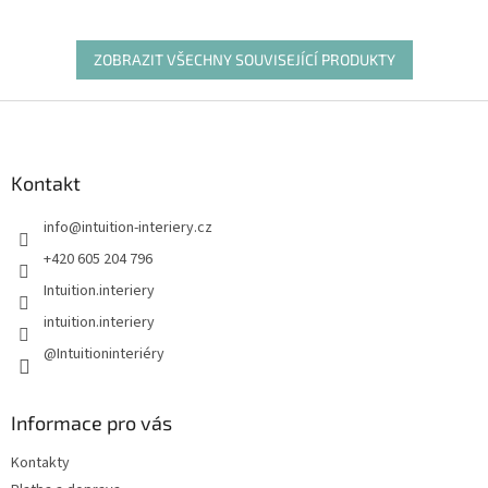
ZOBRAZIT VŠECHNY SOUVISEJÍCÍ PRODUKTY
Z
á
p
a
Kontakt
t
info
@
intuition-interiery.cz
í
+420 605 204 796
Intuition.interiery
intuition.interiery
@Intuitioninteriéry
Informace pro vás
Kontakty