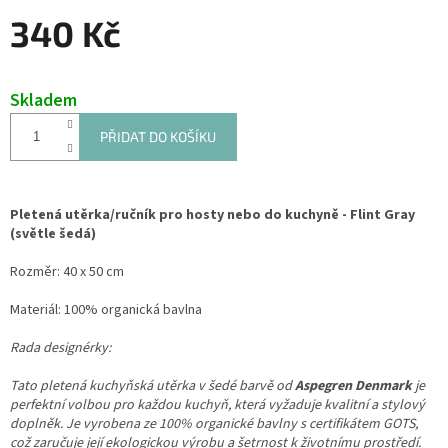
340 Kč
Měrná
cena:
Skladem
PŘIDAT DO KOŠÍKU
Pletená utěrka/ručník pro hosty nebo do kuchyně - Flint Gray
(světle šedá)
Rozměr: 40 x 50 cm
Materiál: 100% organická bavlna
Rada designérky:
Tato pletená kuchyňská utěrka v šedé barvě od
Aspegren Denmark
je
perfektní volbou pro každou kuchyň, která vyžaduje kvalitní a stylový
doplněk. Je vyrobena ze 100% organické bavlny s certifikátem GOTS,
což zaručuje její ekologickou výrobu a šetrnost k životnímu prostředí.