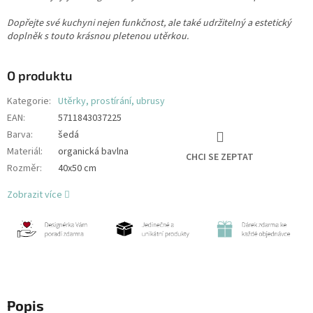
Dopřejte své kuchyni nejen funkčnost, ale také udržitelný a estetický
doplněk s touto krásnou pletenou utěrkou.
O produktu
Kategorie
:
Utěrky, prostírání, ubrusy
EAN
:
5711843037225
Barva
:
šedá
Materiál
:
organická bavlna
CHCI SE ZEPTAT
Rozměr
:
40x50 cm
Zobrazit více
Popis