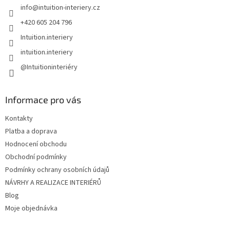
info
@
intuition-interiery.cz
í
+420 605 204 796
Intuition.interiery
intuition.interiery
@Intuitioninteriéry
Informace pro vás
Kontakty
Platba a doprava
Hodnocení obchodu
Obchodní podmínky
Podmínky ochrany osobních údajů
NÁVRHY A REALIZACE INTERIÉRŮ
Blog
Moje objednávka