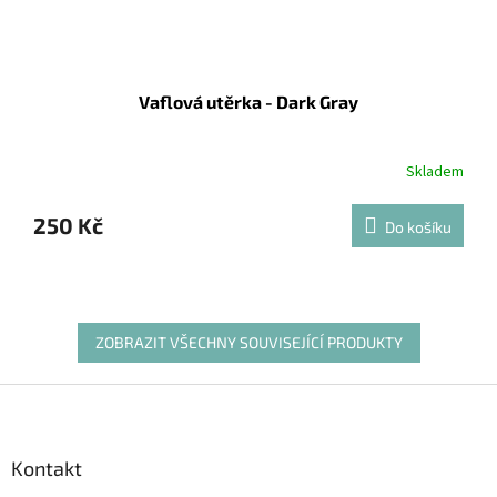
Vaflová utěrka - Dark Gray
Skladem
250 Kč
Do košíku
ZOBRAZIT VŠECHNY SOUVISEJÍCÍ PRODUKTY
Z
á
p
a
Kontakt
t