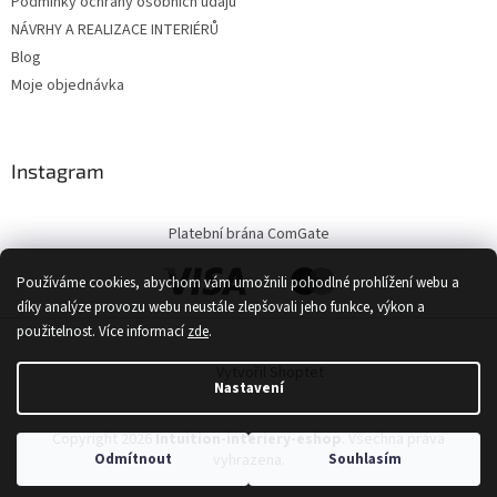
Podmínky ochrany osobních údajů
NÁVRHY A REALIZACE INTERIÉRŮ
Blog
Moje objednávka
Instagram
Platební brána ComGate
Používáme cookies, abychom vám umožnili pohodlné prohlížení webu a
díky analýze provozu webu neustále zlepšovali jeho funkce, výkon a
použitelnost.
Více informací
zde
.
Vytvořil Shoptet
Nastavení
Copyright 2026
Intuition-interiery-eshop
. Všechna práva
Odmítnout
Souhlasím
vyhrazena.