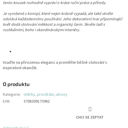
tento kousek rozhodně vypráví o kráse ruční práce a přírody.
Je vyrobené z konopí, které nejen krásně vypadá, ale také skvěle
odolává každodennímu používání. Jeho dekorativní tvar připomínající
květ dodá stolování měkkost a organický šarm. Skvěle ladí s
rustikálními, boho i skandinávskými interiéry.
Vsaďte na přirozenou eleganci a proměňte běžné stolování v
inspirativní okamžik.
O produktu
Kategorie
:
Utěrky, prostírání, ubrusy
EAN
:
5708309173962
CHCI SE ZEPTAT