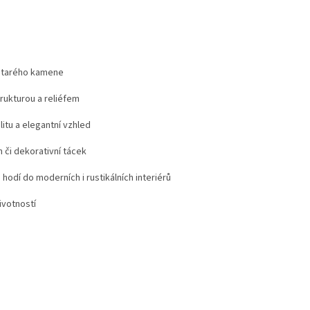
 starého kamene
trukturou a reliéfem
itu a elegantní vzhled
 či dekorativní tácek
hodí do moderních i rustikálních interiérů
ivotností