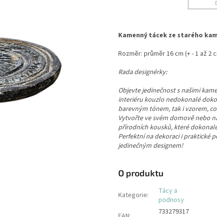
Kamenný tácek ze starého ka
Rozměr: průměr 16 cm (+ - 1 až 2 
Rada designérky:
Objevte jedinečnost s našimi kame
interiéru kouzlo nedokonalé dokonal
barevným tónem, tak i vzorem, c
Vytvořte ve svém domově nebo na
přírodních kousků, které dokonale
Perfektní na dekoraci i praktické 
jedinečným designem!
O produktu
Tácy a
Kategorie
:
podnosy
733279317
EAN
: