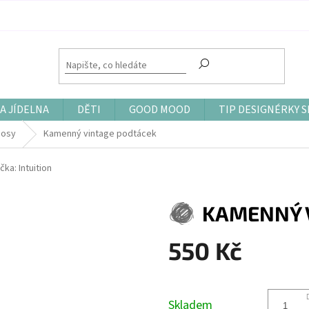
A JÍDELNA
DĚTI
GOOD MOOD
TIP DESIGNÉRKY S
nosy
Kamenný vintage podtácek
čka:
Intuition
KAMENNÝ 
550 Kč
Měrná
cena:
Skladem