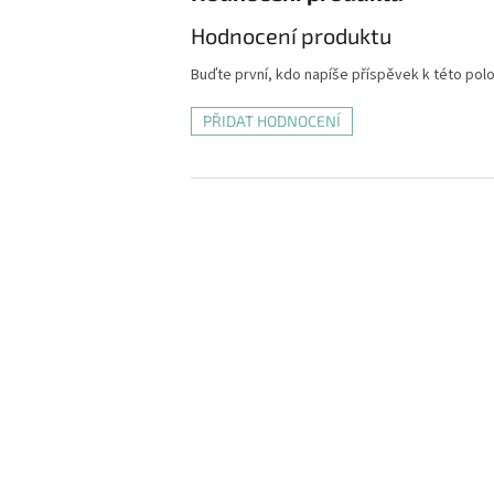
Hodnocení produktu
Buďte první, kdo napíše příspěvek k této pol
PŘIDAT HODNOCENÍ
Z
á
p
a
t
í