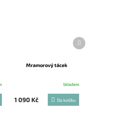
Další
produkt
Mramorový tácek
m
Skladem
1 090 Kč
Do košíku