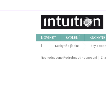
Přejít
na
obsah
NOVINKY
BYDLENÍ
KUCHYNĚ 
Domů
Kuchyně a jídelna
Tácy a pod
Průměrné
Neohodnoceno
Podrobnosti hodnocení
Zna
hodnocení
produktu
je
0,0
z
5
hvězdiček.