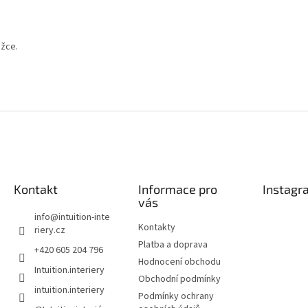
ožce.
Kontakt
Informace pro
Instagr
vás
info
@
intuition-inte
Kontakty
riery.cz
Platba a doprava
+420 605 204 796
Hodnocení obchodu
Intuition.interiery
Obchodní podmínky
intuition.interiery
Podmínky ochrany