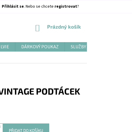
Přihlásit se
. Nebo se chcete
registrovat
?
NÁKUPNÍ
Prázdný košík
KOŠÍK
ILVIE
DÁRKOVÝ POUKAZ
SLUŽBY
BLOG
VINTAGE PODTÁCEK
PŘIDAT DO KOŠÍKU