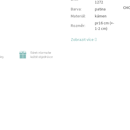
1272
CHC
Barva
:
patina
Materiál
:
kámen
pr16 cm (+-
Rozměr
:
1-2 cm)
Zobrazit více