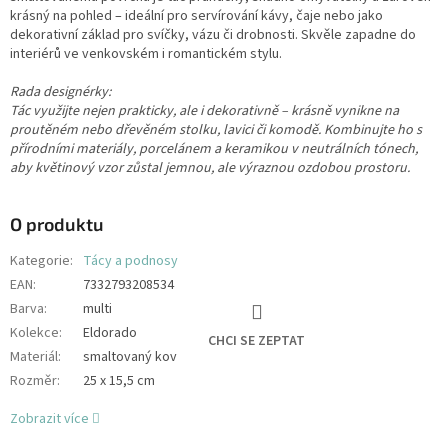
krásný na pohled – ideální pro servírování kávy, čaje nebo jako
dekorativní základ pro svíčky, vázu či drobnosti. Skvěle zapadne do
interiérů ve venkovském i romantickém stylu.
Rada designérky:
Tác využijte nejen prakticky, ale i dekorativně – krásně vynikne na
proutěném nebo dřevěném stolku, lavici či komodě. Kombinujte ho s
přírodními materiály, porcelánem a keramikou v neutrálních tónech,
aby květinový vzor zůstal jemnou, ale výraznou ozdobou prostoru.
O produktu
Kategorie
:
Tácy a podnosy
EAN
:
7332793208534
Barva
:
multi
Kolekce
:
Eldorado
CHCI SE ZEPTAT
Materiál
:
smaltovaný kov
Rozměr
:
25 x 15,5 cm
Zobrazit více