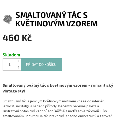
SMALTOVANÝ TÁC S
KVĚTINOVÝM VZOREM
460 Kč
Měrná
cena:
Skladem
PŘIDAT DO KOŠÍKU
Smaltovaný oválný tác s květinovým vzorem – romantický
vintage styl
Smaltovaný tác s jemným květinovým motivem vnese do interiéru
lehkost, nostalgii a nádech přírody. Decentní barevná paleta a
ilustrativní botanický vzor působí něžně a nadčasově zároveň. Díky
smaltovanému povrchu je tác praktický, snadno omyvatelný a zároveň