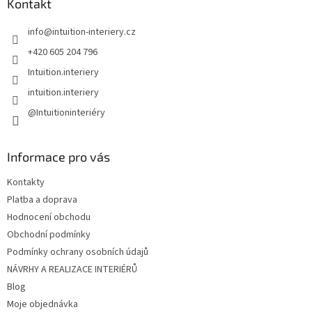
a
Kontakt
t
info
@
intuition-interiery.cz
í
+420 605 204 796
Intuition.interiery
intuition.interiery
@Intuitioninteriéry
Informace pro vás
Kontakty
Platba a doprava
Hodnocení obchodu
Obchodní podmínky
Podmínky ochrany osobních údajů
NÁVRHY A REALIZACE INTERIÉRŮ
Blog
Moje objednávka