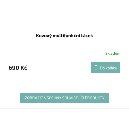
Kovový multifunkční tácek
Skladem
690 Kč
Do košíku
ZOBRAZIT VŠECHNY SOUVISEJÍCÍ PRODUKTY
Z
á
p