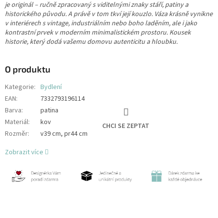
je originál – ručně zpracovaný s viditelnými znaky stáří, patiny a
historického původu. A právě v tom tkví její kouzlo. Váza krásně vynikne
v interiérech s vintage, industriálním nebo boho laděním, ale i jako
kontrastní prvek v moderním minimalistickém prostoru. Kousek
historie, který dodá vašemu domovu autenticitu a hloubku.
O produktu
Kategorie
:
Bydlení
EAN
:
7332793196114
Barva
:
patina
Materiál
:
kov
CHCI SE ZEPTAT
Rozměr
:
v39 cm, pr44 cm
Zobrazit více