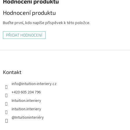
Hodnocení produktu
Hodnocení produktu
Buďte první, kdo napíše příspěvek k této položce.
PŘIDAT HODNOCENÍ
Z
á
p
a
Kontakt
t
info
@
intuition-interiery.cz
í
+420 605 204 796
Intuition.interiery
intuition.interiery
@Intuitioninteriéry