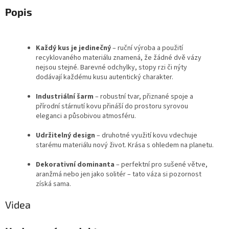
Popis
Každý kus je jedinečný
– ruční výroba a použití
recyklovaného materiálu znamená, že žádné dvě vázy
nejsou stejné. Barevné odchylky, stopy rzi či nýty
dodávají každému kusu autentický charakter.
Industriální šarm
– robustní tvar, přiznané spoje a
přírodní stárnutí kovu přináší do prostoru syrovou
eleganci a působivou atmosféru.
Udržitelný design
– druhotné využití kovu vdechuje
starému materiálu nový život. Krása s ohledem na planetu.
Dekorativní dominanta
– perfektní pro sušené větve,
aranžmá nebo jen jako solitér – tato váza si pozornost
získá sama.
Videa