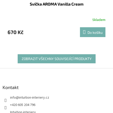
Svíčka AROMA Vanilla Cream
Skladem
670 Kč
Do košíku
ZOBRAZIT VŠECHNY SOUVISEJÍCÍ PRODUKTY
Z
á
p
a
Kontakt
t
info
@
intuition-interiery.cz
í
+420 605 204 796
Intuition.interiery