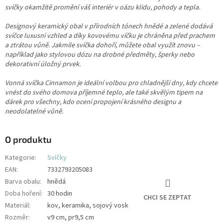
svíčky okamžitě promění váš interiér v oázu klidu, pohody a tepla.
Designový keramický obal v přírodních tónech hnědé a zelené dodává
svíčce luxusní vzhled a díky kovovému víčku je chráněna před prachem
a ztrátou vůně. Jakmile svíčka dohoří, můžete obal využít znovu –
například jako stylovou dózu na drobné předměty, šperky nebo
dekorativní úložný prvek.
Vonná svíčka Cinnamon je ideální volbou pro chladnější dny, kdy chcete
vnést do svého domova příjemné teplo, ale také skvělým tipem na
dárek pro všechny, kdo ocení propojení krásného designu a
neodolatelné vůně.
O produktu
Kategorie
:
Svíčky
EAN
:
7332793205083
Barva obalu
:
hnědá
Doba hoření
:
30 hodin
CHCI SE ZEPTAT
Materiál
:
kov, keramika, sojový vosk
Rozměr
:
v9 cm, pr9,5 cm