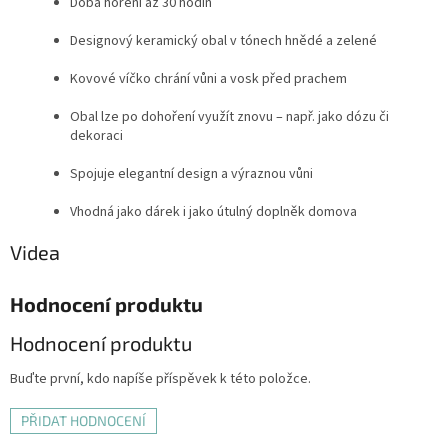
Doba hoření až 30 hodin
Designový keramický obal v tónech hnědé a zelené
Kovové víčko chrání vůni a vosk před prachem
Obal lze po dohoření využít znovu – např. jako dózu či
dekoraci
Spojuje elegantní design a výraznou vůni
Vhodná jako dárek i jako útulný doplněk domova
Videa
Hodnocení produktu
Hodnocení produktu
Buďte první, kdo napíše příspěvek k této položce.
PŘIDAT HODNOCENÍ