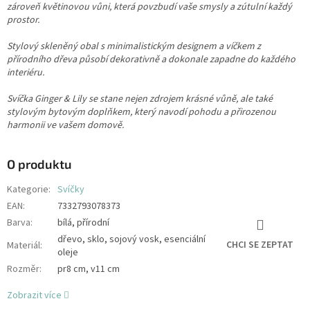
zároveň květinovou vůni, která povzbudí vaše smysly a zútulní každý
prostor.
Stylový skleněný obal s minimalistickým designem a víčkem z
přírodního dřeva působí dekorativně a dokonale zapadne do každého
interiéru.
Svíčka Ginger & Lily se stane nejen zdrojem krásné vůně, ale také
stylovým bytovým doplňkem, který navodí pohodu a přirozenou
harmonii ve vašem domově.
O produktu
Kategorie
:
Svíčky
EAN
:
7332793078373
Barva
:
bílá, přírodní
dřevo, sklo, sojový vosk, esenciální
CHCI SE ZEPTAT
Materiál
:
oleje
Rozměr
:
pr8 cm, v11 cm
Zobrazit více