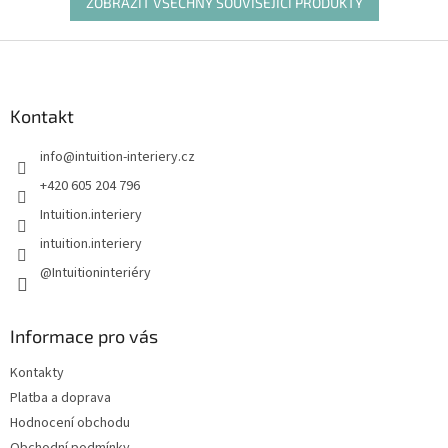
ZOBRAZIT VŠECHNY SOUVISEJÍCÍ PRODUKTY
Z
á
p
a
Kontakt
t
info
@
intuition-interiery.cz
í
+420 605 204 796
Intuition.interiery
intuition.interiery
@Intuitioninteriéry
Informace pro vás
Kontakty
Platba a doprava
Hodnocení obchodu