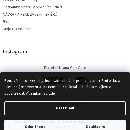
Obchodní podmínky
Podmínky ochrany osobních údajů
NÁVRHY A REALIZACE INTERIÉRŮ
Blog
Moje objednávka
Instagram
Platební brána ComGate
Používáme cookies, abychom vám umožnili pohodlné prohlížení webu a
díky analýze provozu webu neustále zlepšovali jeho funkce, výkon a
použitelnost.
Více informací
zde
.
Vytvořil Shoptet
Nastavení
Copyright 2026
Intuition-interiery-eshop
. Všechna práva
Odmítnout
Souhlasím
vyhrazena.