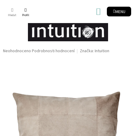
Přejít
na
NÁKUPNÍ
obsah
KOŠÍK
Průměrné
Neohodnoceno
Podrobnosti hodnocení
Značka:
Intuition
hodnocení
produktu
je
0,0
z
5
hvězdiček.