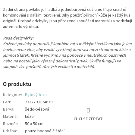
Zadní strana povlaku je hladká a jednobarevná což umožňuje snadné
kombinování s dalšími textiliemi. Díky použití přírodní kůže je každý kus
originál. Drobné odchylky jsou přirozenou součástí materiálu a podtrhují
autenticitu výrobku.
Rada designérky:
Kožené povlaky doporučuji kombinovat s měkkými textiliemi jako je len
bavlna nebo vlna, aby vznikl vyvážený kontrast mezi strukturou kůže a
jemností látek. Krásně vyniknou na pohovce v neutrálních odstínech
nebo na posteli jako výrazný dekorativní prvek. Skvěle fungují i ve
skupině více polštářů různých velikostí a materiálů.
O produktu
Kategorie
:
Bytový textil
EAN
:
7332793174679
Barva
:
šedo-béžová
Materiál
:
kůže
CHCI SE ZEPTAT
Rozměr
:
50 x 50 cm
Údržba
:
pouze bodové čištění