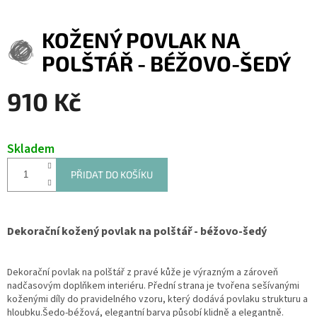
KOŽENÝ POVLAK NA
POLŠTÁŘ - BÉŽOVO-ŠEDÝ
910 Kč
Měrná
cena:
Skladem
PŘIDAT DO KOŠÍKU
Dekorační kožený povlak na polštář - béžovo-šedý
Dekorační povlak na polštář z pravé kůže je výrazným a zároveň
nadčasovým doplňkem interiéru. Přední strana je tvořena sešívanými
koženými díly do pravidelného vzoru, který dodává povlaku strukturu a
hloubku.Šedo-béžová, elegantní barva působí klidně a elegantně.