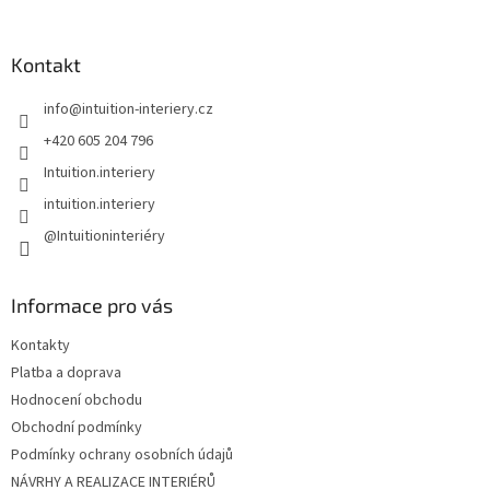
á
p
a
Kontakt
t
info
@
intuition-interiery.cz
í
+420 605 204 796
Intuition.interiery
intuition.interiery
@Intuitioninteriéry
Informace pro vás
Kontakty
Platba a doprava
Hodnocení obchodu
Obchodní podmínky
Podmínky ochrany osobních údajů
NÁVRHY A REALIZACE INTERIÉRŮ