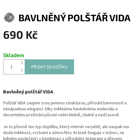
BAVLNĚNÝ POLŠTÁŘ VIDA
690 Kč
Měrná
cena:
Skladem
PŘIDAT DO KOŠÍKU
Bavlněný polštář VIDA
Polštář VIDA zaujme svou jemnou strukturou, přírodní barevností a
nenápadnou elegancí. Díky měkkému bavlněnému materiálu a
decentnímu prošívání působí velmi klidně, útulně a nadčasově.
Je to přesně ten typ doplňku, který interiér nezahltí, ale naopak mu
dodá měkkost, vrstvení a atmosféru. Krásně funguje v ložnici, na
lněném povlečení i v kombinaci s přírodními texturami a dřevem.