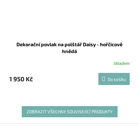
Dekorační povlak na polštář Daisy - hořčicově
hnědá
Skladem
1 950 Kč
Do košíku
ZOBRAZIT VŠECHNY SOUVISEJÍCÍ PRODUKTY
Z
á