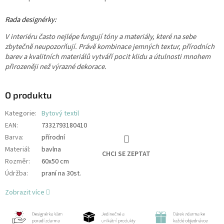
Rada designérky:
V interiéru často nejlépe fungují tóny a materiály, které na sebe
zbytečně neupozorňují. Právě kombinace jemných textur, přírodních
barev a kvalitních materiálů vytváří pocit klidu a útulnosti mnohem
přirozeněji než výrazné dekorace.
O produktu
Kategorie
:
Bytový textil
EAN
:
7332793180410
Barva
:
přírodní
Materiál
:
bavlna
CHCI SE ZEPTAT
Rozměr
:
60x50 cm
Údržba
:
praní na 30st.
Zobrazit více