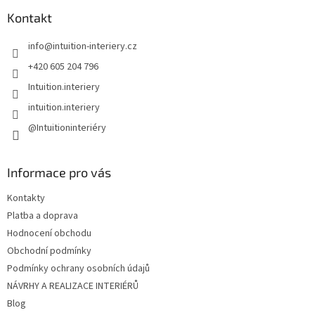
p
a
Kontakt
t
info
@
intuition-interiery.cz
í
+420 605 204 796
Intuition.interiery
intuition.interiery
@Intuitioninteriéry
Informace pro vás
Kontakty
Platba a doprava
Hodnocení obchodu
Obchodní podmínky
Podmínky ochrany osobních údajů
NÁVRHY A REALIZACE INTERIÉRŮ
Blog