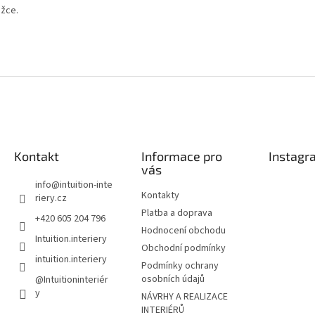
ožce.
Kontakt
Informace pro
Instagr
vás
info
@
intuition-inte
Kontakty
riery.cz
Platba a doprava
+420 605 204 796
Hodnocení obchodu
Intuition.interiery
Obchodní podmínky
intuition.interiery
Podmínky ochrany
osobních údajů
@Intuitioninteriér
y
NÁVRHY A REALIZACE
INTERIÉRŮ