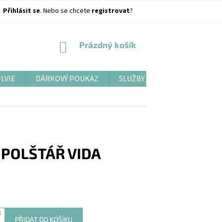
Přihlásit se
. Nebo se chcete
registrovat
?
NÁKUPNÍ
Prázdný košík
KOŠÍK
ILVIE
DÁRKOVÝ POUKAZ
SLUŽBY
BLOG
POLŠTÁŘ VIDA
PŘIDAT DO KOŠÍKU