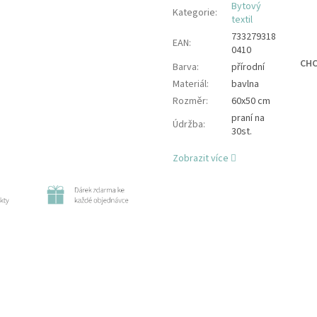
Bytový
Kategorie
:
textil
733279318
EAN
:
0410
CHC
Barva
:
přírodní
Materiál
:
bavlna
Rozměr
:
60x50 cm
praní na
Údržba
:
30st.
Zobrazit více