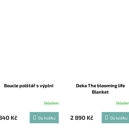
Boucle polštář s výplní
Deka The blooming life
Blanket
Skladem
Sklade
840 Kč
2 890 Kč
Do košíku
Do košíku