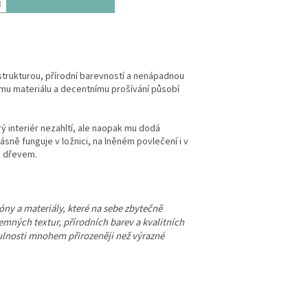
strukturou, přírodní barevností a nenápadnou
u materiálu a decentnímu prošívání působí
ý interiér nezahltí, ale naopak mu dodá
sně funguje v ložnici, na lněném povlečení i v
a dřevem.
tóny a materiály, které na sebe zbytečně
mných textur, přírodních barev a kvalitních
tulnosti mnohem přirozeněji než výrazné