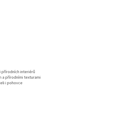
 přírodních interiérů
 a přírodními texturami
teli i pohovce