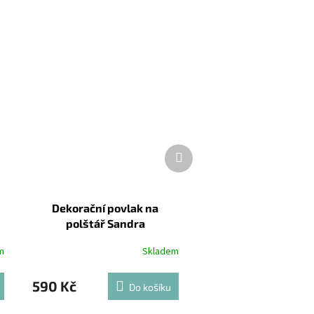
Další
produkt
Dekorační povlak na
polštář Sandra
m
Skladem
590 Kč
Do košíku