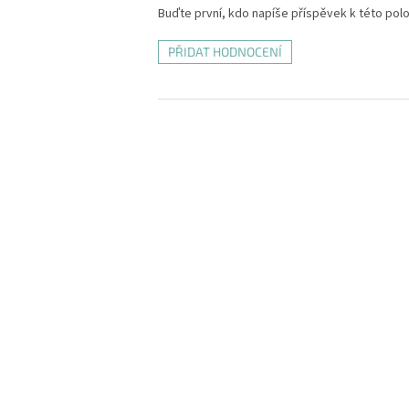
Buďte první, kdo napíše příspěvek k této pol
PŘIDAT HODNOCENÍ
Z
á
p
a
t
í