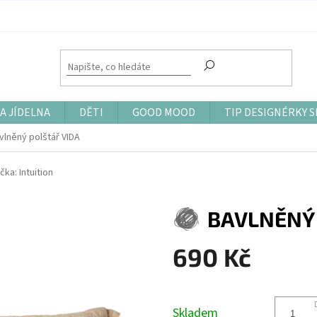
A JÍDELNA
DĚTI
GOOD MOOD
TIP DESIGNÉRKY S
vlněný polštář VIDA
čka:
Intuition
BAVLNĚNÝ 
690 Kč
Měrná
cena:
Skladem