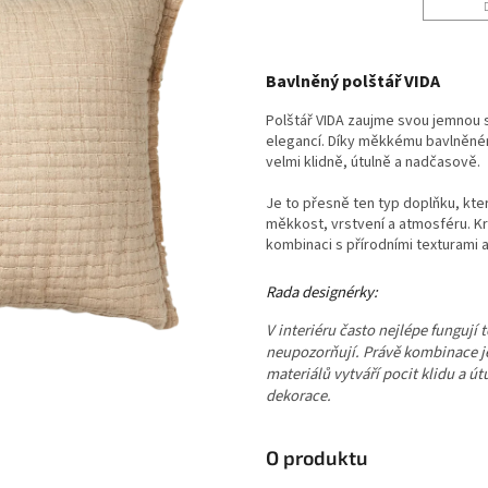
Bavlněný polštář VIDA
Polštář VIDA zaujme svou jemnou 
elegancí. Díky měkkému bavlněném
velmi klidně, útulně a nadčasově.
Je to přesně ten typ doplňku, kter
měkkost, vrstvení a atmosféru. Krá
kombinaci s přírodními texturami 
Rada designérky:
V interiéru často nejlépe fungují 
neupozorňují. Právě kombinace je
materiálů vytváří pocit klidu a ú
dekorace.
O produktu