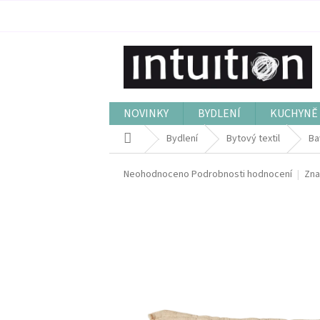
Přejít
na
obsah
NOVINKY
BYDLENÍ
KUCHYNĚ 
Domů
Bydlení
Bytový textil
Ba
Průměrné
Neohodnoceno
Podrobnosti hodnocení
Zna
hodnocení
produktu
je
0,0
z
5
hvězdiček.