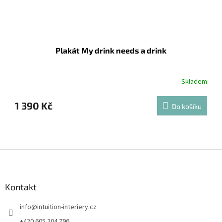
Plakát My drink needs a drink
Skladem
1 390 Kč
Do košíku
Z
á
p
a
Kontakt
t
info
@
intuition-interiery.cz
í
+420 605 204 796