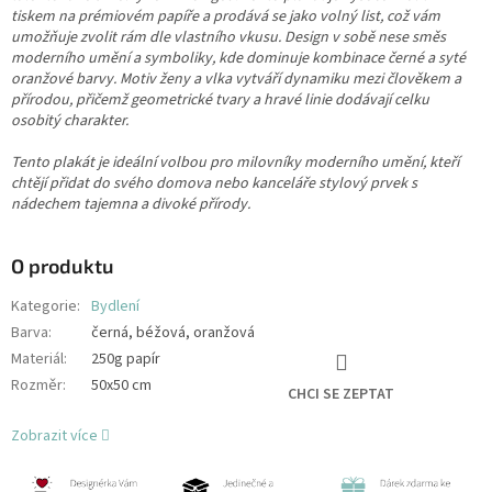
tiskem na prémiovém papíře a prodává se jako volný list, což vám
umožňuje zvolit rám dle vlastního vkusu. Design v sobě nese směs
moderního umění a symboliky, kde dominuje kombinace černé a syté
oranžové barvy. Motiv ženy a vlka vytváří dynamiku mezi člověkem a
přírodou, přičemž geometrické tvary a hravé linie dodávají celku
osobitý charakter.
Tento plakát je ideální volbou pro milovníky moderního umění, kteří
chtějí přidat do svého domova nebo kanceláře stylový prvek s
nádechem tajemna a divoké přírody.
O produktu
Kategorie
:
Bydlení
Barva
:
černá, béžová, oranžová
Materiál
:
250g papír
Rozměr
:
50x50 cm
CHCI SE ZEPTAT
Zobrazit více