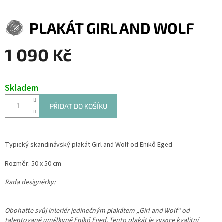
PLAKÁT GIRL AND WOLF
1 090 Kč
Měrná
cena:
Skladem
PŘIDAT DO KOŠÍKU
Typický skandinávský plakát Girl and Wolf od
Enikő Eged
Rozměr: 50 x 50 cm
Rada designérky:
Obohaťte svůj interiér jedinečným plakátem „Girl and Wolf“ od
talentované umělkyně Enikő Eged. Tento plakát je vysoce kvalitní