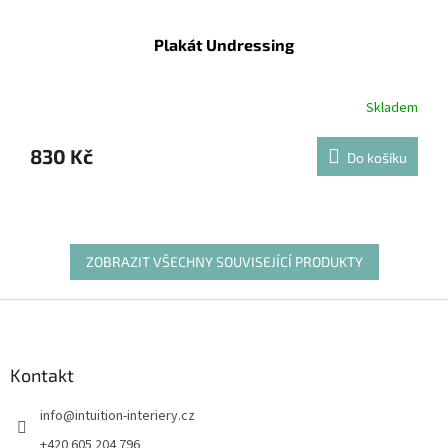
Plakát Undressing
Skladem
830 Kč
Do košíku
ZOBRAZIT VŠECHNY SOUVISEJÍCÍ PRODUKTY
Z
á
p
a
Kontakt
t
info
@
intuition-interiery.cz
í
+420 605 204 796