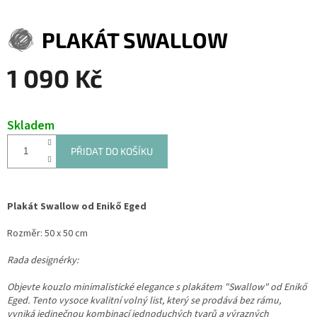
PLAKÁT SWALLOW
1 090 Kč
Měrná
cena:
Skladem
PŘIDAT DO KOŠÍKU
Plakát Swallow od Enikő Eged
Rozměr: 50 x 50 cm
Rada designérky:
Objevte kouzlo minimalistické elegance s plakátem "Swallow" od Enikő
Eged. Tento vysoce kvalitní volný list, který se prodává bez rámu,
vyniká jedinečnou kombinací jednoduchých tvarů a výrazných