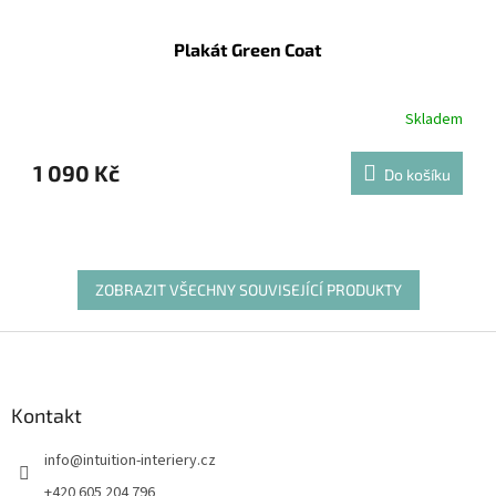
Plakát Green Coat
Skladem
1 090 Kč
Do košíku
ZOBRAZIT VŠECHNY SOUVISEJÍCÍ PRODUKTY
Z
á
p
a
Kontakt
t
info
@
intuition-interiery.cz
í
+420 605 204 796