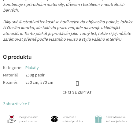
kombinuje s přírodními materiály, dřevem i textiliemi v neutrálních
barvách.
Díky své ilustrativní lehkosti se hodí nejen do obývacího pokoje, ložnice
či čtecího koutku, ale také do pracoven, kde navozuje uklidňující
atmosféru. Tento plakát je prodáván jako volný list, takže si jej můžete
zarámovat přesně podle vlastního vkusu a stylu vašeho interiéru.
O produktu
Kategorie
:
Plakáty
Materiál
:
250g papír
Rozměr
:
v50 cm, š70 cm
CHCI SE ZEPTAT
Zobrazit více