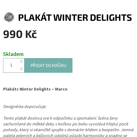
PLAKÁT WINTER DELIGHTS
990 Kč
Měrná
cena:
Skladem
PŘIDAT DO KOŠÍKU
Plakátc Winter Delights – Marco
Designérka doporučuje:
Tento plakát doslova zve k odpočinku a zpomalení. Scéna ženy
zachumlané do měkké deky s kočkou po boku vyvolává hřejivý pocit
pohody, který si okamžitě spojíte s domácím klidem a bezpečím. Jemná
paleta zelených a béžových odstínů působí harmonicky a snadno se