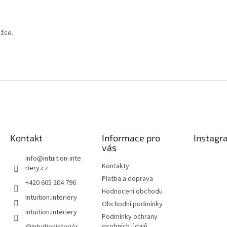
ožce.
Kontakt
Informace pro
Instagr
vás
info
@
intuition-inte
Kontakty
riery.cz
Platba a doprava
+420 605 204 796
Hodnocení obchodu
Intuition.interiery
Obchodní podmínky
intuition.interiery
Podmínky ochrany
osobních údajů