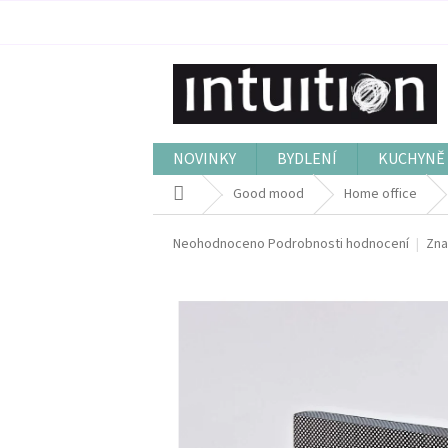
Přejít
na
obsah
NOVINKY
BYDLENÍ
KUCHYNĚ 
Domů
Good mood
Home office
Průměrné
Neohodnoceno
Podrobnosti hodnocení
Zna
hodnocení
produktu
je
0,0
z
5
hvězdiček.