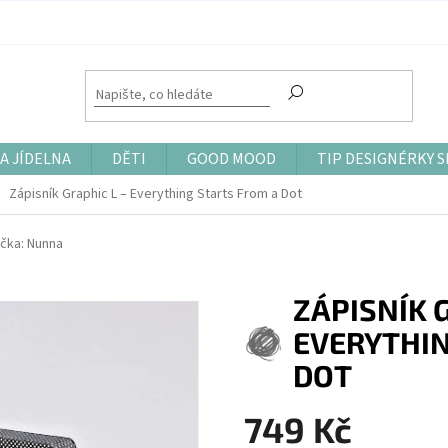
A JÍDELNA
DĚTI
GOOD MOOD
TIP DESIGNÉRKY S
Zápisník Graphic L – Everything Starts From a Dot
čka:
Nunna
ZÁPISNÍK G
EVERYTHIN
DOT
749 Kč