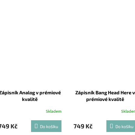
Zápisník Analog v prémiové
Zápisník Bang Head Here v
kvalitě
prémiové kvalitě
Skladem
Sklade
749 Kč
749 Kč
Do košíku
Do košíku