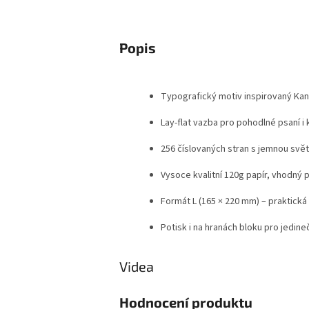
Popis
Typografický motiv inspirovaný Kan
Lay-flat vazba pro pohodlné psaní i 
256 číslovaných stran s jemnou svě
Vysoce kvalitní 120g papír, vhodný p
Formát L (165 × 220 mm) – praktická 
Potisk i na hranách bloku pro jedin
Videa
Hodnocení produktu