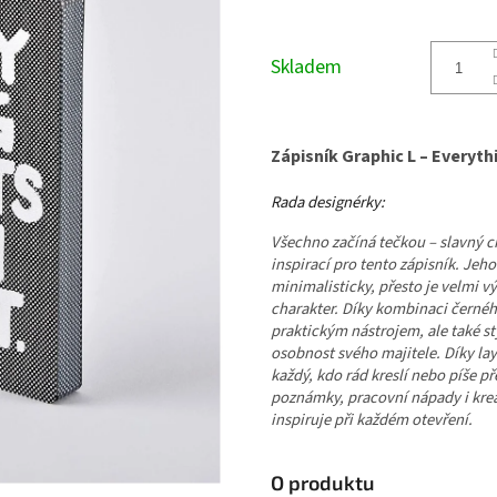
Měrná
cena:
Skladem
Zápisník Graphic L – Everyth
Rada designérky:
Všechno začíná tečkou – slavný ci
inspirací pro tento zápisník. Jeh
minimalisticky, přesto je velmi v
charakter. Díky kombinaci černého
praktickým nástrojem, ale také 
osobnost svého majitele. Díky lay
každý, kdo rád kreslí nebo píše p
poznámky, pracovní nápady i krea
inspiruje při každém otevření.
O produktu