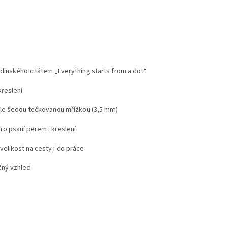
dinského citátem „Everything starts from a dot“
kreslení
tle šedou tečkovanou mřížkou (3,5 mm)
ro psaní perem i kreslení
velikost na cesty i do práce
ečný vzhled