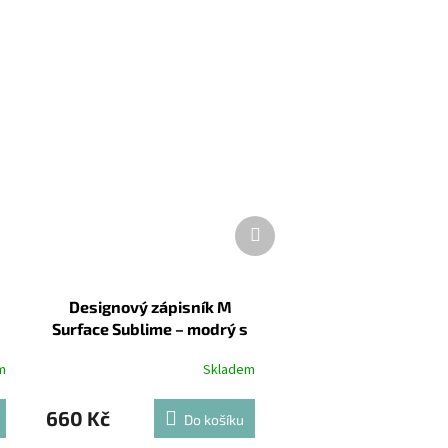
Další
produkt
Designový zápisník M
Surface Sublime – modrý s
metalickými akcenty
m
Skladem
660 Kč
Do košíku