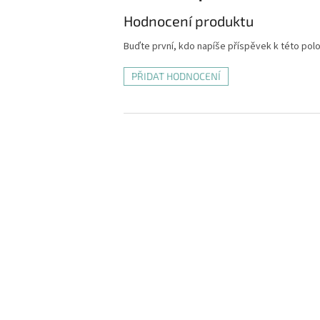
Hodnocení produktu
Buďte první, kdo napíše příspěvek k této pol
PŘIDAT HODNOCENÍ
Z
á
p
a
t
í