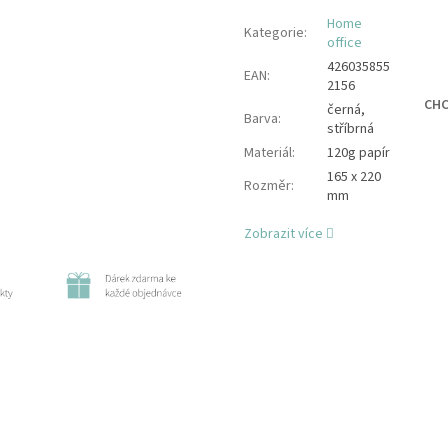
Home
Kategorie
:
office
426035855
EAN
:
2156
CHC
černá,
Barva
:
stříbrná
Materiál
:
120g papír
165 x 220
Rozměr
:
mm
Zobrazit více