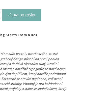
PŘIDAT DO KOŠÍKU
ing Starts From a Dot
tát malíře Wassily Kandinského se stal
o grafický design působí na první pohled
ýrazný a dodává zápisníku silný vizuální
 rastru a odvážné typografie se stává nejen
stylovým doplňkem, který dokáže podtrhnout
-flat vazbě se otevírá naplocho, což ocení
řes celé stránky. Vhodný je pro každodenní
tivní projekty a stane se společníkem, který