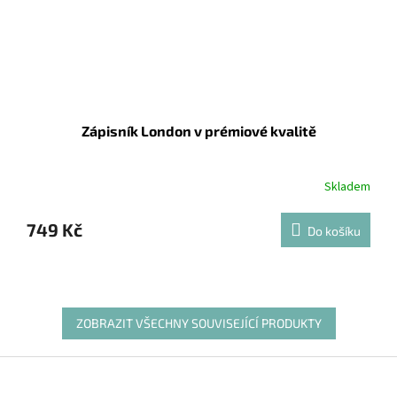
Zápisník London v prémiové kvalitě
Skladem
749 Kč
Do košíku
ZOBRAZIT VŠECHNY SOUVISEJÍCÍ PRODUKTY
Z
á