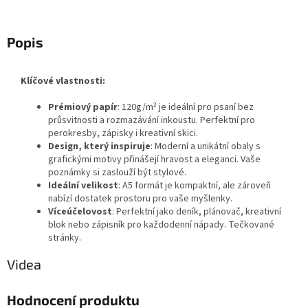
Popis
Klíčové vlastnosti:
Prémiový papír
: 120g/m² je ideální pro psaní bez
průsvitnosti a rozmazávání inkoustu. Perfektní pro
perokresby, zápisky i kreativní skici.
Design, který inspiruje
: Moderní a unikátní obaly s
grafickými motivy přinášejí hravost a eleganci. Vaše
poznámky si zaslouží být stylové.
Ideální velikost
: A5 formát je kompaktní, ale zároveň
nabízí dostatek prostoru pro vaše myšlenky.
Víceúčelovost
: Perfektní jako deník, plánovač, kreativní
blok nebo zápisník pro každodenní nápady. Tečkované
stránky.
Videa
Hodnocení produktu