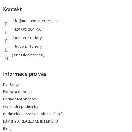
p
a
Kontakt
t
info
@
intuition-interiery.cz
í
+420 605 204 796
Intuition.interiery
intuition.interiery
@Intuitioninteriéry
Informace pro vás
Kontakty
Platba a doprava
Hodnocení obchodu
Obchodní podmínky
Podmínky ochrany osobních údajů
NÁVRHY A REALIZACE INTERIÉRŮ
Blog