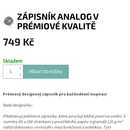
ZÁPISNÍK ANALOG V
PRÉMIOVÉ KVALITĚ
749 Kč
Měrná
cena:
Skladem
PŘIDAT DO KOŠÍKU
Prémiový designový zápisník pro každodenní inspiraci
Rada designérky:
Představuji prémiové zápisníky, které povyšují běžné psaní na umění. S
rozměry A5 a 256 stránkami z prvotřídního papíru o gramáži 120 g/m²
nabízí dokonalou rovnováhu mezi funkčností a estetikou. Tyto