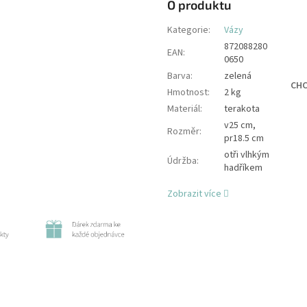
O produktu
Kategorie
:
Vázy
872088280
EAN
:
0650
Barva
:
zelená
CHC
Hmotnost
:
2 kg
Materiál
:
terakota
v25 cm,
Rozměr
:
pr18.5 cm
otři vlhkým
Údržba
:
hadříkem
Zobrazit více