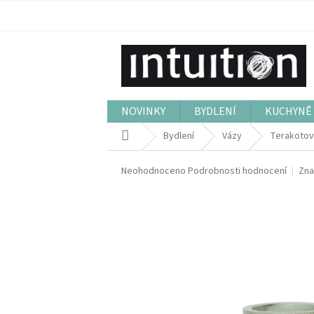
Přejít
na
obsah
NOVINKY
BYDLENÍ
KUCHYNĚ 
Domů
Bydlení
Vázy
Terakotov
Průměrné
Neohodnoceno
Podrobnosti hodnocení
Zna
hodnocení
produktu
je
0,0
z
5
hvězdiček.