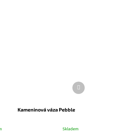
Další
produkt
Kameninová váza Pebble
m
Skladem