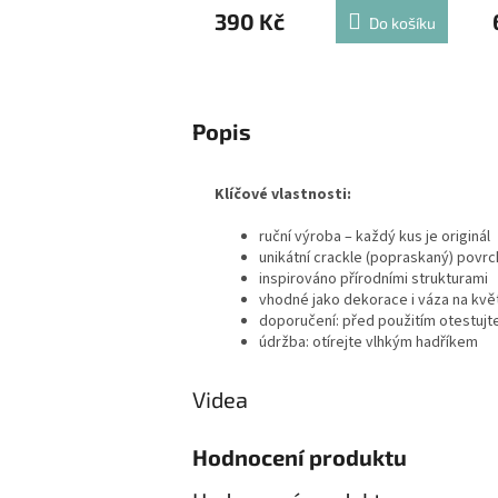
390 Kč
Do košíku
Popis
Klíčové vlastnosti:
ruční výroba – každý kus je originál
unikátní crackle (popraskaný) povrc
inspirováno přírodními strukturami
vhodné jako dekorace i váza na kvě
doporučení: před použitím otestuj
údržba: otírejte vlhkým hadříkem
Videa
Hodnocení produktu