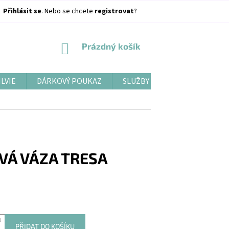
Přihlásit se
. Nebo se chcete
registrovat
?
NÁKUPNÍ
Prázdný košík
KOŠÍK
ILVIE
DÁRKOVÝ POUKAZ
SLUŽBY
BLOG
VÁ VÁZA TRESA
PŘIDAT DO KOŠÍKU