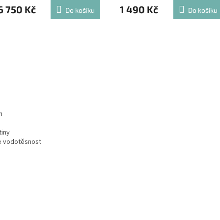
6 750 Kč
1 490 Kč
Do košíku
Do košíku
h
tiny
te vodotěsnost