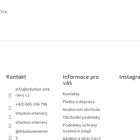
ožce.
Kontakt
Informace pro
Instagr
vás
info
@
intuition-inte
Kontakty
riery.cz
Platba a doprava
+420 605 204 796
Hodnocení obchodu
Intuition.interiery
Obchodní podmínky
intuition.interiery
Podmínky ochrany
osobních údajů
@Intuitioninteriér
y
NÁVRHY A REALIZACE