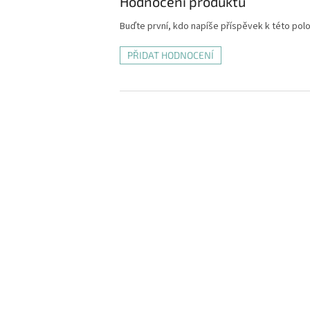
Hodnocení produktu
Buďte první, kdo napíše příspěvek k této pol
PŘIDAT HODNOCENÍ
Z
á
p
a
t
í