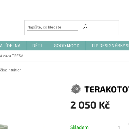
A JÍDELNA
DĚTI
GOOD MOOD
TIP DESIGNÉRKY S
á váza TRESA
čka:
Intuition
TERAKOTO
2 050 Kč
Měrná
cena:
Skladem