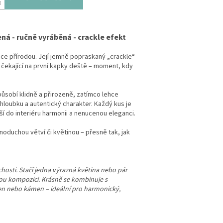
á - ručně vyráběná - crackle efekt
ce přírodou. Její jemně popraskaný „crackle“
 čekající na první kapky deště – moment, kdy
ůsobí klidně a přirozeně, zatímco lehce
hloubku a autentický charakter. Každý kus je
ší do interiéru harmonii a nenucenou eleganci.
noduchou větví či květinou – přesně tak, jak
osti. Stačí jedna výrazná květina nebo pár
nou kompozici. Krásně se kombinuje s
len nebo kámen – ideální pro harmonický,