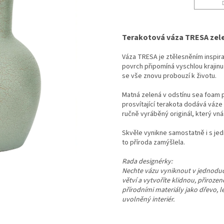
Terakotová váza TRESA zelen
Váza TRESA je ztělesněním inspira
povrch připomíná vyschlou krajinu
se vše znovu probouzí k životu.
Matná zelená v odstínu sea foam p
prosvítající terakota dodává váze 
ručně vyráběný originál, který vná
Skvěle vynikne samostatně i s jed
to příroda zamýšlela.
Rada designérky:
Nechte vázu vyniknout v jednoduch
větví a vytvoříte klidnou, přiroze
přírodními materiály jako dřevo, 
uvolněný interiér.