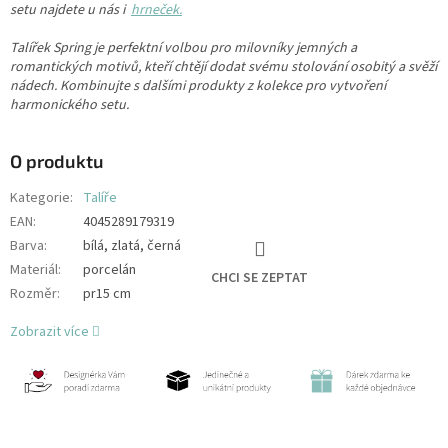
setu najdete u nás i
hrneček.
Talířek Spring je perfektní volbou pro milovníky jemných a
romantických motivů, kteří chtějí dodat svému stolování osobitý a svěží
nádech. Kombinujte s dalšími produkty z kolekce pro vytvoření
harmonického setu.
O produktu
Kategorie
:
Talíře
EAN
:
4045289179319
Barva
:
bílá, zlatá, černá
Materiál
:
porcelán
CHCI SE ZEPTAT
Rozměr
:
pr15 cm
Zobrazit více