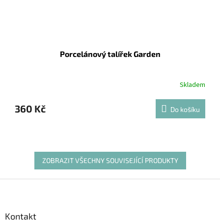
Porcelánový talířek Garden
Skladem
360 Kč
Do košíku
ZOBRAZIT VŠECHNY SOUVISEJÍCÍ PRODUKTY
Z
á
p
a
Kontakt