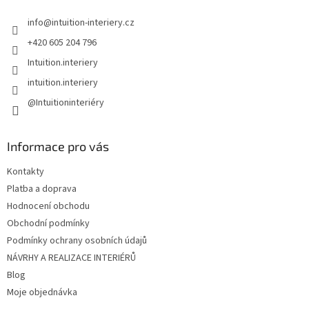
t
info
@
intuition-interiery.cz
í
+420 605 204 796
Intuition.interiery
intuition.interiery
@Intuitioninteriéry
Informace pro vás
Kontakty
Platba a doprava
Hodnocení obchodu
Obchodní podmínky
Podmínky ochrany osobních údajů
NÁVRHY A REALIZACE INTERIÉRŮ
Blog
Moje objednávka